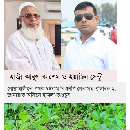
নোয়াখালীতে পৃথক ঘটনায় বিএনপি নেতাসহ গুলিবিদ্ধ ২,
জামায়াত অফিসে হামলা-ভাঙচুর