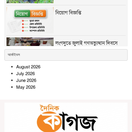
নিয়োগ বিজ্ঞপ্তি
লংগদুতে জুলাই গণঅভ্যুত্থান দিবসে
ইসলামী আন্দোলনের আলোচনা সভা ও
আর্কাইভস
দোয়া মাহফিল অনুষ্ঠিত
August 2026
সোনারগাঁওয়ে অটোরিকশাচালকের
July 2026
রহস্যজনক মৃত্যু, স্ত্রীসহ শ্বশুরবাড়ির
June 2026
সদস্যদের বিরুদ্ধে হত্যার অভিযোগ
May 2026
পদ্মার পাড় ধসে নিখোঁজের ২৮ ঘণ্টা পর
শিশু নূরিয়ার মরদেহ উদ্ধার