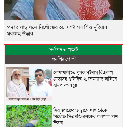
পদ্মার পাড় ধসে নিখোঁজের ২৮ ঘণ্টা পর শিশু নূরিয়ার
মরদেহ উদ্ধার
সর্বশেষ আপডেট
জনপ্রিয় পোস্ট
নোয়াখালীতে পৃথক ঘটনায় বিএনপি
নেতাসহ গুলিবিদ্ধ ২, জামায়াত অফিসে
হামলা-ভাঙচুর
সিরাজগঞ্জের তাড়াশে খাল থেকে
নিখোঁজ সিএনজিচালকের পচাগলা লাশ
উদ্ধার