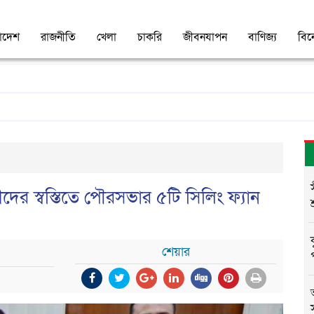
াদেশ
রাজনীতি
খেলা
চাকরি
জীবনযাপন
বাণিজ্য
বি
রোগীদের স্বস্তিতে পৌরসভার ৫টি সিলিং ফ্যান
শেয়ার