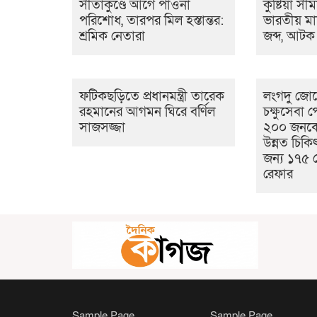
সীতাকুণ্ডে আগে পাওনা
কুষ্টিয়া সী
পরিশোধ, তারপর মিল হস্তান্তর:
ভারতীয় মা
শ্রমিক নেতারা
জব্দ, আটক
ফটিকছড়িতে প্রধানমন্ত্রী তারেক
লংগদু জোনে
রহমানের আগমন ঘিরে বর্ণিল
চক্ষুসেবা 
সাজসজ্জা
২০০ জনকে
উন্নত চিকি
জন্য ১৭৫ র
রেফার
Sample Page
Sample Page