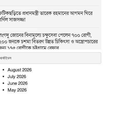
ফটিকছড়িতে প্রধানমন্ত্রী তারেক রহমানের আগমন ঘিরে
বর্ণিল সাজসজ্জা
লংগদু জোনের বিনামূল্যে চক্ষুসেবা পেলেন ৭০০ রোগী,
২০০ জনকে চশমা বিতরণ উন্নত চিকিৎসা ও অস্ত্রোপচারের
জন্য ১৭৫ রোগীকে চট্টগ্রামে রেফার
আর্কাইভস
সেনবাগে টানা ৪০ দিন জামাতে নামাজ আদায়কারীদের
মাঝে ক্রেস্ট ও বাইসাইকেল বিতরণ
August 2026
July 2026
June 2026
ভোলাহাটে ’৭১-এর রণাঙ্গনের বীর
May 2026
মুক্তিযোদ্ধা মেসের আলী আর নেই
সোনারগাঁওয়ে স্কুলছাত্রীকে লাথি,
ভিডিও ভাইরাল