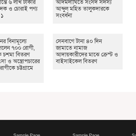
মান্তে ৬ লাখ টাকার
আদমদীঘিতে সংসদ সদস্য
দক ও চোরাই পণ্য
আব্দুল মহিত তালুকদারকে
 ১
সংবর্ধনা
র বিনামূল্যে
সেনবাগে টানা ৪০ দিন
পেলেন ৭০০ রোগী,
জামাতে নামাজ
 চশমা বিতরণ
আদায়কারীদের মাঝে ক্রেস্ট ও
ৎসা ও অস্ত্রোপচারের
বাইসাইকেল বিতরণ
োগীকে চট্টগ্রামে
Sample Page
Sample Page
S