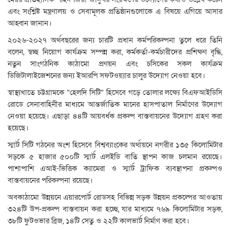
এবং সংশ্লিষ্ট মন্ত্রণালয় ও সেবামূলক প্রতিষ্ঠানগুলোকে এ বিষয়ে এগিয়ে আসার
আহ্বান জানান।
২০২৬-২০২৭ অর্থবছরের জন্য চারটি প্রধান কর্মপরিকল্পনা তুলে ধরে তিনি
বলেন, স্বচ্ছ নিয়োগ কার্যক্রম সম্পন্ন করা, কর্মকর্তা-কর্মচারীদের প্রশিক্ষণ বৃদ্ধি,
নতুন সাংগঠনিক কাঠামো প্রণয়ন এবং চসিকের সকল কার্যক্রম
ডিজিটালাইজেশনের জন্য ইআরপি সফটওয়্যার চালুর উদ্যোগ নেওয়া হবে।
স্বাস্থ্যখাতে চট্টগ্রামকে “হেলদি সিটি” হিসেবে গড়ে তোলার লক্ষ্যে বিএফআইডিসি
রোডে সেনাবাহিনীর মাধ্যমে আন্তর্জাতিক মানের হাসপাতাল নির্মাণের উদ্যোগ
নেওয়া হয়েছে। এছাড়া ৪৪টি আয়বর্ধক প্রকল্প বাস্তবায়নের উদ্যোগ গ্রহণ করা
হয়েছে।
স্মার্ট সিটি গঠনের অংশ হিসেবে বিশ্বব্যাংকের অর্থায়নে নগরীর ১৩৫ কিলোমিটার
সড়কে ৫ হাজার ৫০০টি স্মার্ট এলইডি বাতি স্থাপন কাজ চলমান রয়েছে।
পাশাপাশি এআই-ভিত্তিক ক্যামেরা ও স্মার্ট ট্রাফিক ব্যবস্থাপনা প্রকল্পও
বাস্তবায়নের পরিকল্পনা রয়েছে।
অবকাঠামো উন্নয়নে এয়ারপোর্ট রোডসহ বিভিন্ন সড়ক উন্নয়ন প্রকল্পের আওতায়
৩২৪টি উপ-প্রকল্প বাস্তবায়ন করা হচ্ছে, যার মাধ্যমে ৭৬৯ কিলোমিটার সড়ক,
৩৮টি ফুটওভার ব্রিজ, ১৪টি সেতু ও ২২টি কালভার্ট নির্মাণ করা হবে।