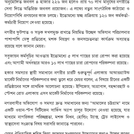
অনুমোদিত জনবল ৪ হাজার ২২৬ জন হলেও প্রায় ৭০ লাখ মানুষের নগরীতে
সেবা দিতে অতিরিক্ত জনবল প্রয়োজন। এ লক্ষ্যে নতুন সাংগঠনিক কাঠামো ও
নিয়োগবিধি প্রণয়নের কাজ চলছে। ইতোমধ্যে স্বচ্ছ প্রক্রিয়ায় ১২০ জন কর্মকর্তা-
কর্মচারী নিয়োগ দেওয়া হয়েছে।
নগরীর ফুটপাত ও সড়ক দখলমুক্ত রাখতে নিয়মিত উচ্ছেদ অভিযান পরিচালনার
পাশাপাশি ডেঙ্গু প্রতিরোধ, মশক নিয়ন্ত্রণ ও জনসচেতনতা কার্যক্রম অব্যাহত
রয়েছে বলে জানান মেয়র।
সবুজায়ন কর্মসূচির আওতায় ইতোমধ্যে ৫ লাখ গাছের চারা রোপণ করা হয়েছে
এবং আগামী অর্থবছরে আরও ১০ লাখ গাছের চারা রোপণের পরিকল্পনা রয়েছে।
হকার সমস্যার স্থায়ী সমাধানে নগরীর চারটি গুরুত্বপূর্ণ এলাকায় আন্ডারগ্রাউন্ড
মার্কেট নির্মাণের পরিকল্পনার কথা তুলে ধরে মেয়র বলেন, এ বিষয়ে চীনের একটি
প্রতিষ্ঠানের সঙ্গে প্রাথমিক আলোচনা হয়েছে। ইপিজেড, আগ্রাবাদ, বহদ্দারহাট ও
স্টেশন রোড এলাকায় এসব মার্কেট নির্মাণের পরিকল্পনা রয়েছে।
নগরবাসীর অভিযোগ ও সমস্যা দ্রুত সমাধানের জন্য “আমাদের চট্টগ্রাম” নামে
একটি ওয়ান-স্টপ সিটিজেন সার্ভিস অ্যাপ চালুর উদ্যোগ নেওয়া হয়েছে, যার
মাধ্যমে নাগরিকরা পরিচ্ছন্নতা, মশক নিধন, হোল্ডিং ট্যাক্স, ট্রেড লাইসেন্স ও
স্বাস্থ্যসেবা সংক্রান্ত বিষয় সরাসরি জানাতে পারবেন।
মেয়র ঐতিহাসিক শহিদ জিয়া জাদুঘর সংরক্ষণের উদ্যোগের কথাও উল্লেখ করেন