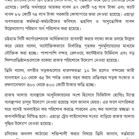
সময় চসিকের দেনা ছিল ৫৯৬ কোটি টাকা, যা বর্তমানে কমে ৩৮০ কোটিতে নেমে
এসেছে। চলতি অর্থবছরে আয়কর বাবদ ৪৭ কোটি ৭৩ লাখ টাকা এবং ভ্যাট
বাবদ ৮৬ কোটি ৭৪ লাখ টাকা সরকারি কোষাগারে জমা দেওয়া হয়েছে। এছাড়া
অবসরপ্রাপ্ত কর্মকর্তা-কর্মচারীদের ভবিষ্যৎ তহবিল ও আনুতোষিক বাবদ
উল্লেখযোগ্য পরিমাণ অর্থ পরিশোধ করা হয়েছে।
চট্টগ্রাম সিটি কর্পোরেশনকে আর্থিকভাবে স্বাবলম্বী করার লক্ষ্যে কাজ চলছে উল্লেখ
করে মেয়র বলেন, অযৌক্তিকভাবে নির্ধারিত গৃহকর পুনর্মূল্যায়নের মাধ্যমে
যৌক্তিক করা হচ্ছে। পাশাপাশি বন্দর, রেলওয়ে, কন্টেইনার টার্মিনাল এবং বড়
শিল্পপ্রতিষ্ঠানগুলোকে বকেয়া রাজস্ব পরিশোধে উদ্যোগ নেওয়া হয়েছে।
তিনি বলেন, নগরীর সড়কগুলোর ধারণক্ষমতা ১০ টন হলেও বন্দরের ভারী
যানবাহন ২০ থেকে ৩৫ টন পর্যন্ত ওজন বহন করায় প্রতিবছর সড়ক সংস্কার ও
রক্ষণাবেক্ষণে ৩০০ থেকে ৪০০ কোটি টাকার ক্ষতি হচ্ছে।
রাজস্ব আদায় ব্যবস্থাকে আধুনিকায়নের অংশ হিসেবে ডিজিটাল হোল্ডিং ট্যাক্স
ব্যবস্থাপনা চালুর উদ্যোগ নেওয়া হয়েছে বলে জানান মেয়র। এর ফলে নাগরিকরা
ঘরে বসেই অনলাইনে কর পরিশোধ করতে পারবেন এবং কর আদায়ে স্বচ্ছতা ও
জবাবদিহিতা নিশ্চিত হবে। এছাড়া ট্রেড লাইসেন্সের সংখ্যা বাড়িয়ে রাজস্ব আদায়
বৃদ্ধির উদ্যোগ নেওয়া হয়েছে।
চসিকের জনবল কাঠামো শক্তিশালী করার বিষয়ে তিনি জানান, বর্তমানে