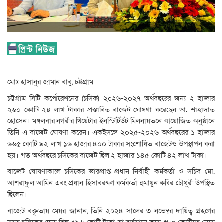
মোঃ হাসানুর জামান বাবু, চট্টগ্রাম
চট্টগ্রাম সিটি কর্পোরেশনের (চসিক) ২০২৬-২০২৭ অর্থবছরের জন্য ২ হাজার
২৬০ কোটি ২৪ লাখ টাকার প্রস্তাবিত বাজেট ঘোষণা করেছেন ডা. শাহাদাত
হোসেন। মঙ্গলবার নগরীর থিয়েটার ইনস্টিটিউট মিলনায়তনে আয়োজিত অনুষ্ঠানে
তিনি এ বাজেট ঘোষণা করেন। একইসঙ্গে ২০২৫-২০২৬ অর্থবছরের ১ হাজার
৬৬৫ কোটি ৯২ লাখ ১৬ হাজার ৪০০ টাকার সংশোধিত বাজেটও উপস্থাপন করা
হয়। গত অর্থবছরে চসিকের বাজেট ছিল ২ হাজার ১৪৫ কোটি ৪২ লাখ টাকা।
বাজেট ঘোষণাকালে চসিকের ভারপ্রাপ্ত প্রধান নির্বাহী কর্মকর্তা ও সচিব মো.
আশরাফুল আমিন এবং প্রধান হিসাবরক্ষণ কর্মকর্তা হুমায়ুন কবির চৌধুরী উপস্থিত
ছিলেন।
বাজেট বক্তৃতায় মেয়র জানান, তিনি ২০২৪ সালের ৩ নভেম্বর দায়িত্ব গ্রহণের