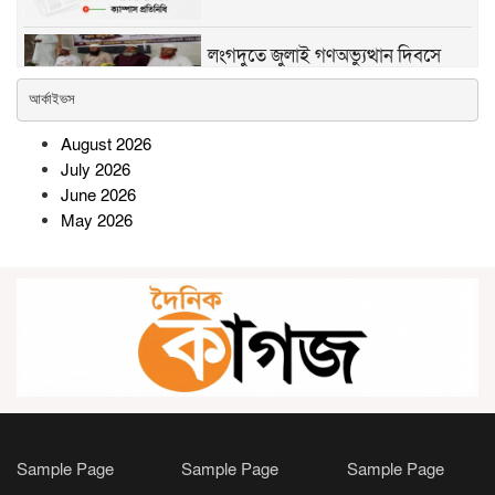
লংগদুতে জুলাই গণঅভ্যুত্থান দিবসে
ইসলামী আন্দোলনের আলোচনা সভা ও
আর্কাইভস
দোয়া মাহফিল অনুষ্ঠিত
August 2026
সোনারগাঁওয়ে অটোরিকশাচালকের
July 2026
রহস্যজনক মৃত্যু, স্ত্রীসহ শ্বশুরবাড়ির
June 2026
সদস্যদের বিরুদ্ধে হত্যার অভিযোগ
May 2026
পদ্মার পাড় ধসে নিখোঁজের ২৮ ঘণ্টা পর
শিশু নূরিয়ার মরদেহ উদ্ধার
সিন্দুকছড়ি জোনের উদ্যোগে ৬ শতাধিক
গাছের চারা রোপণ ও বিতরণ
Sample Page
Sample Page
Sample Page