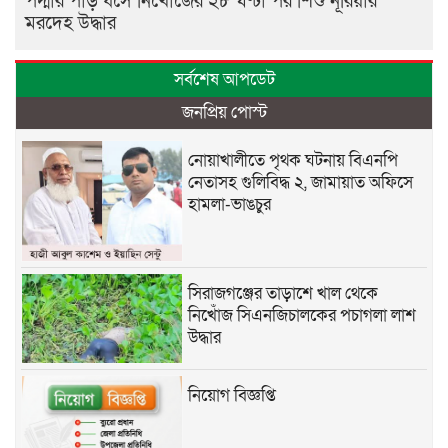
পদ্মার পাড় ধসে নিখোঁজের ২৮ ঘণ্টা পর শিশু নূরিয়ার
মরদেহ উদ্ধার
সর্বশেষ আপডেট
জনপ্রিয় পোস্ট
নোয়াখালীতে পৃথক ঘটনায় বিএনপি
নেতাসহ গুলিবিদ্ধ ২, জামায়াত অফিসে
হামলা-ভাঙচুর
সিরাজগঞ্জের তাড়াশে খাল থেকে
নিখোঁজ সিএনজিচালকের পচাগলা লাশ
উদ্ধার
নিয়োগ বিজ্ঞপ্তি