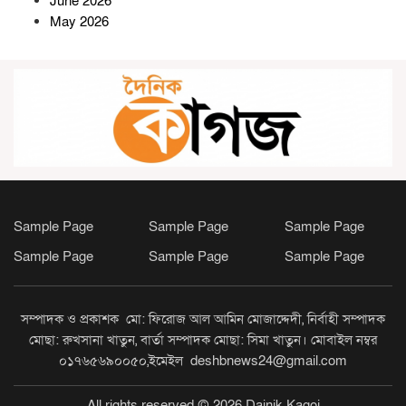
June 2026
May 2026
আদমদীঘিতে সংসদ সদস্য আব্দুল
মহিত তালুকদারকে সংবর্ধনা
ফটিকছড়িতে প্রধানমন্ত্রী তারেক
রহমানের আগমন ঘিরে বর্ণিল সাজসজ্জা
Sample Page
Sample Page
Sample Page
লংগদু জোনের বিনামূল্যে চক্ষুসেবা
Sample Page
Sample Page
Sample Page
পেলেন ৭০০ রোগী, ২০০ জনকে চশমা
বিতরণ উন্নত চিকিৎসা ও অস্ত্রোপচারের
জন্য ১৭৫ রোগীকে চট্টগ্রামে রেফার
সম্পাদক ও প্রকাশক মো: ফিরোজ আল আমিন মোজাদ্দেদী, নির্বাহী সম্পাদক
মোছা: রুখসানা খাতুন, বার্তা সম্পাদক মোছা: সিমা খাতুন। মোবাইল নম্বর
০১৭৬৫৬৯০০৫০,ইমেইল deshbnews24@gmail.com
All rights reserved © 2026 Dainik Kagoj