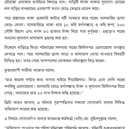
চৌরাস্তা এলাকায় ফার্নিচার কিনতে যান। বাড়িটি ফাঁকা থাকার সুযোগে চোরের
দল বাড়ির বাথরুমের এডজাস্ট ফ্যান ভেঙে ভেতরে প্রবেশ করে।
পরে রান্নাঘরে থাকা তরকারি কাটার বটি ব্যবহার করে ঘরের আলমারির তালা
ভেঙে ফেলে। আলমারিতে থাকা প্রায় ১০ ভরি স্বর্ণালঙ্কার, ৩ ভরি রুপা, ২০০
সৌদি রিয়াল এবং নগদ ৮০ হাজার টাকা নিয়ে যায় দুর্বৃত্তরা। এছাড়াও ঘরের
অন্যান্য মূল্যবান মালামাল তছনছ করা হয়।
বিকেলে বাড়িতে ফিরে পরিবারের সদস্যরা ঘরের জিনিসপত্র এলোমেলো অবস্থায়
দেখতে পান। পরে আলমারির তালা ভাঙা ও মালামাল খোয়া যাওয়ার বিষয়টি
নিশ্চিত হন। খবর পেয়ে আশপাশের লোকজন ঘটনাস্থলে ভিড় করেন।
ভুক্তভোগী শামীমা আক্তার বলেন,
“মাত্র কয়েক ঘণ্টার জন্য বাসার বাইরে গিয়েছিলাম। ফিরে এসে দেখি ঘরের
সবকিছু এলোমেলো। আলমারি ভেঙে স্বর্ণালঙ্কার, টাকা ও মূল্যবান জিনিসপত্র নিয়ে
গেছে। আমাদের প্রায় ২২ লাখ টাকার ক্ষতি হয়েছে।”
তিনি আরও জানান, এ ঘটনায় বৃহস্পতিবার সকালে সোনারগাঁ থানায় লিখিত
অভিযোগ দায়ের করা হয়েছে।
এ বিষয়ে সোনারগাঁও থানার ভারপ্রাপ্ত কর্মকর্তা (ওসি) মো. মুহিববুল্লাহ বলেন,
“অভিযোগ পাওয়ার পর পুলিশ ঘটনাস্থল পরিদর্শন করেছে। ঘটনাটি গুরুত্বসহকারে