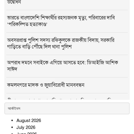
উদ্বোধন
ভারতে বাংলাদেশি শিক্ষার্থীর রহস্যজনক মৃত্যু, পরিবারের দাবি
‘পরিকল্পিত হত্যাকাণ্ড’
অবসরপ্রাপ্ত পুলিশ সদস্য রফিকুলকে রাজকীয় বিদায়, সরকারি
গাড়িতে বাড়ি পৌঁছে দিল থানা পুলিশ
অপরাধ দমনে সবাইকে এগিয়ে আসতে হবে: ডিআইজি আশিক
সাঈদ
কমলনগরে মাদক ও জুয়াবিরোধী মানববন্ধন
সীতাকুণ্ডে আগে পাওনা পরিশোধ, তারপর মিল হস্তান্তর: শ্রমিক
নেতারা
আর্কাইভস
August 2026
কুষ্টিয়া সীমান্তে ৬ লাখ টাকার ভারতীয়
July 2026
মাদক ও চোরাই পণ্য জব্দ, আটক ১