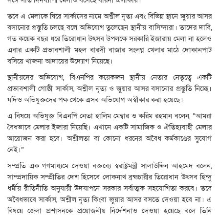
সঙ্গে সাত দিনব্যাপী মেলাও বসেছে বারদী এলাকায়।
তবে এ মেলাকে ঘিরে সার্কাসের নামে অশ্লীল নৃত্য এবং বিভিন্ন স্থানে জুয়ার আসর
বসানোর প্রস্তুতি চলছে বলে অভিযোগ তুলেছেন স্থানীয় বাসিন্দারা। তাদের দাবি,
গত কয়েক বছর ধরে তিরোধান উৎসব উপলক্ষে সরকারি ইজারায় মেলা না হলেও
এবার একটি প্রভাবশালী মহল বারদী বাজার সংলগ্ন খেলার মাঠে দোকানপাট
বসিয়ে খাজনা আদায়ের উদ্যোগ নিয়েছে।
স্থানীয়দের অভিযোগ, বিএনপির কয়েকজন স্থানীয় নেতার নেতৃত্বে একটি
প্রভাবশালী গোষ্ঠী সার্কাস, অশ্লীল নৃত্য ও জুয়ার আসর বসানোর প্রস্তুতি নিচ্ছে।
যদিও অভিযুক্তদের পক্ষ থেকে এসব অভিযোগ অস্বীকার করা হয়েছে।
এ বিষয়ে অভিযুক্ত বিএনপি নেতা হালিম মেম্বার ও করিম রহমান বলেন, “আমরা
বৈধভাবে মেলার ইজারা নিয়েছি। এখানে একটি সামাজিক ও ঐতিহ্যবাহী মেলার
আয়োজন করা হবে। অশ্লীলতা বা কোনো ধরনের অবৈধ কর্মকাণ্ডের সুযোগ
নেই।”
সম্প্রতি এক গণমাধ্যমে দেওয়া বক্তব্যে স্বরাষ্ট্রমন্ত্রী সালাউদ্দিন আহমেদ বলেন,
সাম্প্রদায়িক সম্প্রীতির দেশ হিসেবে লোকনাথ ব্রহ্মচারীর তিরোধান উৎসব হিন্দু
ধর্মীয় রীতিনীতি অনুযায়ী উদযাপনে সরকার সর্বাত্মক সহযোগিতা করবে। তবে
অবৈধভাবে সার্কাস, অশ্লীল নৃত্য কিংবা জুয়ার আসর বসতে দেওয়া হবে না। এ
বিষয়ে জেলা প্রশাসনকে প্রয়োজনীয় নির্দেশনাও দেওয়া হয়েছে বলে তিনি