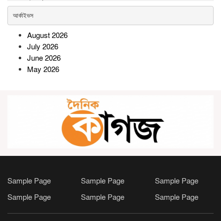
ও সমাবেশ
আর্কাইভস
রামগতিতে প্রেমের সম্পর্কের পর ধর্ষণ
August 2026
মামলা: নিরপেক্ষ তদন্তের দাবি
July 2026
অভিযুক্তের পরিবারের
June 2026
May 2026
সোনারগাঁওয়ে বিশ্ব মাতৃদুগ্ধ সপ্তাহ
উপলক্ষে বর্ণাঢ্য র‍্যালি ও সচেতনতামূলক
কর্মসূচি
উল্লাপাড়ায় র‌্যাবের অভিযানে ১০৪
বোতল স্ক্যাফসহ নারী মাদক ব্যবসায়ী
গ্রেপ্তার
লংগদুর বিভিন্ন শিক্ষা প্রতিষ্ঠানে
Sample Page
Sample Page
Sample Page
যথাযোগ্য মর্যাদায় জুলাই দিবস পালিত
Sample Page
Sample Page
Sample Page