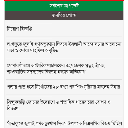
সর্বশেষ আপডেট
জনপ্রিয় পোস্ট
নিয়োগ বিজ্ঞপ্তি
লংগদুতে জুলাই গণঅভ্যুত্থান দিবসে ইসলামী আন্দোলনের আলোচনা
সভা ও দোয়া মাহফিল অনুষ্ঠিত
সোনারগাঁওয়ে অটোরিকশাচালকের রহস্যজনক মৃত্যু, স্ত্রীসহ
শ্বশুরবাড়ির সদস্যদের বিরুদ্ধে হত্যার অভিযোগ
পদ্মার পাড় ধসে নিখোঁজের ২৮ ঘণ্টা পর শিশু নূরিয়ার মরদেহ উদ্ধার
সিন্দুকছড়ি জোনের উদ্যোগে ৬ শতাধিক গাছের চারা রোপণ ও
বিতরণ
সীতাকুণ্ডে জুলাই গণঅভ্যুত্থান দিবস উপলক্ষে বিএনপির বিজয় মিছিল