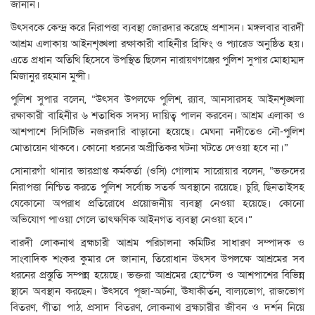
জানান।
উৎসবকে কেন্দ্র করে নিরাপত্তা ব্যবস্থা জোরদার করেছে প্রশাসন। মঙ্গলবার বারদী
আশ্রম এলাকায় আইনশৃঙ্খলা রক্ষাকারী বাহিনীর ব্রিফিং ও প্যারেড অনুষ্ঠিত হয়।
এতে প্রধান অতিথি হিসেবে উপস্থিত ছিলেন নারায়ণগঞ্জের পুলিশ সুপার মোহাম্মদ
মিজানুর রহমান মুন্সী।
পুলিশ সুপার বলেন, “উৎসব উপলক্ষে পুলিশ, র‌্যাব, আনসারসহ আইনশৃঙ্খলা
রক্ষাকারী বাহিনীর ৬ শতাধিক সদস্য দায়িত্ব পালন করবেন। আশ্রম এলাকা ও
আশপাশে সিসিটিভি নজরদারি বাড়ানো হয়েছে। মেঘনা নদীতেও নৌ-পুলিশ
মোতায়েন থাকবে। কোনো ধরনের অপ্রীতিকর ঘটনা ঘটতে দেওয়া হবে না।”
সোনারগাঁ থানার ভারপ্রাপ্ত কর্মকর্তা (ওসি) গোলাম সারোয়ার বলেন, “ভক্তদের
নিরাপত্তা নিশ্চিত করতে পুলিশ সর্বোচ্চ সতর্ক অবস্থানে রয়েছে। চুরি, ছিনতাইসহ
যেকোনো অপরাধ প্রতিরোধে প্রয়োজনীয় ব্যবস্থা নেওয়া হয়েছে। কোনো
অভিযোগ পাওয়া গেলে তাৎক্ষণিক আইনগত ব্যবস্থা নেওয়া হবে।”
বারদী লোকনাথ ব্রহ্মচারী আশ্রম পরিচালনা কমিটির সাধারণ সম্পাদক ও
সাংবাদিক শংকর কুমার দে জানান, তিরোধান উৎসব উপলক্ষে আশ্রমের সব
ধরনের প্রস্তুতি সম্পন্ন হয়েছে। ভক্তরা আশ্রমের হোস্টেল ও আশপাশের বিভিন্ন
স্থানে অবস্থান করছেন। উৎসবে পূজা-অর্চনা, ঊষাকীর্তন, বাল্যভোগ, রাজভোগ
বিতরণ, গীতা পাঠ, প্রসাদ বিতরণ, লোকনাথ ব্রহ্মচারীর জীবন ও দর্শন নিয়ে