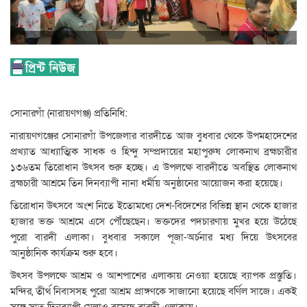
সোনারগাঁ (নারায়ণগঞ্জ) প্রতিনিধি:
নারায়ণগঞ্জের সোনারগাঁ উপজেলার বারদীতে আজ বুধবার থেকে উপমহাদেশের
প্রখ্যাত আধ্যাত্মিক সাধক ও হিন্দু সম্প্রদায়ের মহাপুরুষ লোকনাথ ব্রহ্মচারীর
১৩৬তম তিরোধান উৎসব শুরু হচ্ছে। এ উপলক্ষে বারদীতে অবস্থিত লোকনাথ
ব্রহ্মচারী আশ্রমে তিন দিনব্যাপী নানা ধর্মীয় অনুষ্ঠানের আয়োজন করা হয়েছে।
তিরোধান উৎসবে অংশ নিতে ইতোমধ্যে দেশ-বিদেশের বিভিন্ন স্থান থেকে হাজার
হাজার ভক্ত আশ্রমে এসে পৌঁছেছেন। ভক্তদের পদচারণায় মুখর হয়ে উঠেছে
পুরো বারদী এলাকা। বুধবার সকালে পূজা-অর্চনার মধ্য দিয়ে উৎসবের
আনুষ্ঠানিক কার্যক্রম শুরু হবে।
উৎসব উপলক্ষে আশ্রম ও আশপাশের এলাকায় নেওয়া হয়েছে ব্যাপক প্রস্তুতি।
মন্দির, তীর্থ নিবাসসহ পুরো আশ্রম প্রাঙ্গণকে সাজানো হয়েছে বর্ণিল সাজে। একই