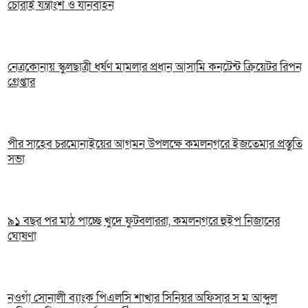
চোরাই যন্ত্রাংশ ও যানবাহন
নেত্রকোনায় স্কুলছাত্রী ধর্ষণ মামলার প্রধান আসামি কনটেন্ট ক্রিয়েটর রিপন
গ্রেপ্তার
পীর সাহেব চরমোনাইয়ের আগমন উপলক্ষে কমলনগরে ইজতেমার প্রস্তুতি
সভা
৯১ বছর পর মাঠ পাচ্ছে খুদে ফুটবলাররা, কমলনগরে হুইপ নিজানের
ঘোষণা
নওগাঁ সোনালী ব্যাংক পিএলসি শাখার সিনিয়র অফিসার স ম আব্দুল