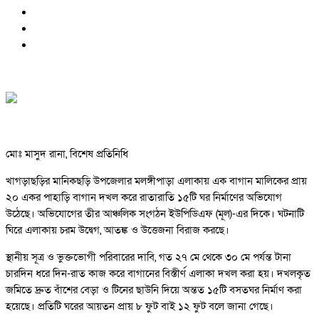
মোঃ মাসুদ রানা, বিশেষ প্রতিনিধি
খাগড়াছড়ির মানিকছড়ি উপজেলার মলঙ্গীপাড়া এলাকায় এক বাগান মালিকের প্রায়
২০ একর পাহাড়ি বাগান দখল করে রাতারাতি ১৫টি ঘর নির্মাণের অভিযোগ
উঠেছে। অভিযোগের তীর আঞ্চলিক সংগঠন ইউপিডিএফ (মূল)-এর দিকে। ঘটনাটি
ঘিরে এলাকায় চরম উদ্বেগ, আতঙ্ক ও উত্তেজনা বিরাজ করছে।
স্থানীয় সূত্র ও ভুক্তভোগী পরিবারের দাবি, গত ২৭ মে থেকে ৩০ মে পর্যন্ত টানা
চারদিন ধরে দিন-রাত কাজ করে বাগানের বিস্তীর্ণ এলাকা দখল করা হয়। দখলকৃত
জমিতে দ্রুত বাঁশের বেড়া ও টিনের ছাউনি দিয়ে অন্তত ১৫টি বসতঘর নির্মাণ করা
হয়েছে। প্রতিটি ঘরের আয়তন প্রায় ৮ ফুট বাই ১২ ফুট বলে জানা গেছে।