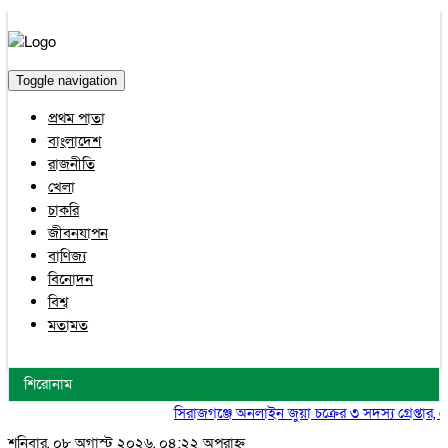
Toggle navigation
প্রথম পাতা
বাংলাদেশ
রাজনীতি
খেলা
চাকরি
জীবনযাপন
বাণিজ্য
বিনোদন
বিশ্ব
মতামত
শিরোনাম
সিরাজগঞ্জে অনলাইন জুয়া চক্রের ৩ সদস্য গ্রেপ্তার, মো
শনিবার, ০৮ অগাস্ট ২০২৬, ০৪:২২ অপরাহ্ন