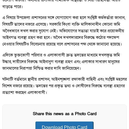
উদ্যোগ জরুরি। অন্যথায় এলাকায় সামাজিক অস্থিরতা ও নিরাপত্তাহীনতা আরও
বাড়তে পারে।
এ বিষয়ে উপজেলা প্রশাসনের সঙ্গে যোগাযোগ করা হলে সংশ্লিষ্ট কর্মকর্তারা জানান,
বিষয়টি তাদের নজরে এসেছে। সরকারি কিংবা ব্যক্তি মালিকানাধীন কোনো জমি
অবৈধভাবে দখল করার সুযোগ নেই। অভিযোগের সত্যতা যাচাই করে প্রয়োজনীয়
আইনগত ব্যবস্থা গ্রহণ করা হবে। অবৈধ দখলদারদের বিরুদ্ধে কঠোর পদক্ষেপ
নেওয়ার বিষয়টিও বিবেচনায় রয়েছে বলে প্রশাসনের পক্ষ থেকে জানানো হয়েছে।
এদিকে ভুক্তভোগী পরিবার ও এলাকাবাসী দ্রুত তদন্তের মাধ্যমে দখলকৃত জমি
উদ্ধার, দায়ীদের বিরুদ্ধে আইনানুগ ব্যবস্থা গ্রহণ এবং এলাকার সাধারণ মানুষের
জানমালের নিরাপত্তা নিশ্চিত করার দাবি জানিয়েছেন।
ঘটনাটি বর্তমানে স্থানীয় প্রশাসন, আইনশৃঙ্খলা রক্ষাকারী বাহিনী এবং সংশ্লিষ্ট মহলের
বিশেষ নজরে রয়েছে। তদন্তের পর প্রকৃত তথ্য ও দোষীদের বিরুদ্ধে ব্যবস্থা গ্রহণের
প্রত্যাশা করছেন এলাকাবাসী।
Share this news as a Photo Card
Download Photo Card