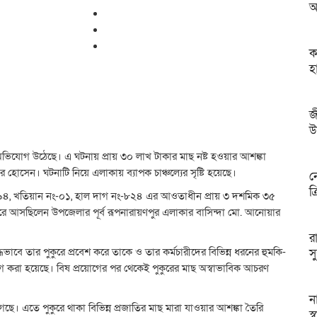
অ
ক
হ
জ
উ
ভিযোগ উঠেছে। এ ঘটনায় প্রায় ৩০ লাখ টাকার মাছ নষ্ট হওয়ার আশঙ্কা
োসেন। ঘটনাটি নিয়ে এলাকায় ব্যাপক চাঞ্চল্যের সৃষ্টি হয়েছে।
ন
ক
৯৪, খতিয়ান নং-০১, হাল দাগ নং-৮২৪ এর আওতাধীন প্রায় ৩ দশমিক ৩৫
রে আসছিলেন উপজেলার পূর্ব রূপনারায়ণপুর এলাকার বাসিন্দা মো. আনোয়ার
র
্ধভাবে তার পুকুরে প্রবেশ করে তাকে ও তার কর্মচারীদের বিভিন্ন ধরনের হুমকি-
স
গ করা হয়েছে। বিষ প্রয়োগের পর থেকেই পুকুরের মাছ অস্বাভাবিক আচরণ
ন
েছে। এতে পুকুরে থাকা বিভিন্ন প্রজাতির মাছ মারা যাওয়ার আশঙ্কা তৈরি
স