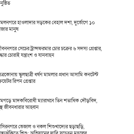
নুষ্ঠিত
মলনগরে হাওলাদার সড়কের বেহাল দশা, দুর্ভোগে ১০
াজার মানুষ
ীবননগরে সেচের ট্রান্সফরমার চোর চক্রের ৬ সদস্য গ্রেপ্তার,
দ্ধার চোরাই যন্ত্রাংশ ও যানবাহন
েত্রকোনায় স্কুলছাত্রী ধর্ষণ মামলার প্রধান আসামি কনটেন্ট
্রিয়েটর রিপন গ্রেপ্তার
ামগড়ে মাদকবিরোধী ম্যারাথনে তিন শতাধিক দৌড়বিদ,
ুস্থ জীবনধারার আহ্বান
াসিরনগরে ভেজাল ও নকল শিশুখাদ্যের ছড়াছড়ি,
্বাস্থ্যঝুঁকিতে শিশু; অভিযানের দাবি সচেতন মহলের