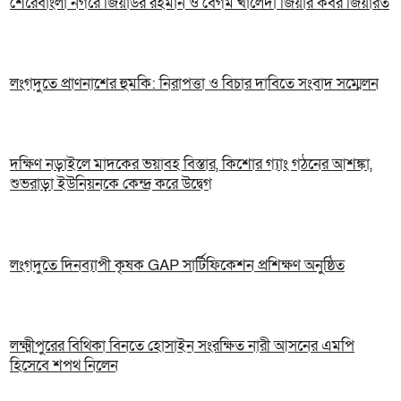
শেরেবাংলা নগরে জিয়াউর রহমান ও বেগম খালেদা জিয়ার কবর জিয়ারত
লংগদুতে প্রাণনাশের হুমকি: নিরাপত্তা ও বিচার দাবিতে সংবাদ সম্মেলন
দক্ষিণ নড়াইলে মাদকের ভয়াবহ বিস্তার, কিশোর গ্যাং গঠনের আশঙ্কা,
শুভরাড়া ইউনিয়নকে কেন্দ্র করে উদ্বেগ
লংগদুতে দিনব্যাপী কৃষক GAP সার্টিফিকেশন প্রশিক্ষণ অনুষ্ঠিত
লক্ষ্মীপুরের বিথিকা বিনতে হোসাইন সংরক্ষিত নারী আসনের এমপি
হিসেবে শপথ নিলেন