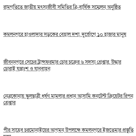
রামগতিতে জাতীয় মৎস্যজীবী সমিতির ত্রি-বার্ষিক সম্মেলন অনুষ্ঠিত
কমলনগরে হাওলাদার সড়কের বেহাল দশা, দুর্ভোগে ১০ হাজার মানুষ
জীবননগরে সেচের ট্রান্সফরমার চোর চক্রের ৬ সদস্য গ্রেপ্তার, উদ্ধার
চোরাই যন্ত্রাংশ ও যানবাহন
নেত্রকোনায় স্কুলছাত্রী ধর্ষণ মামলার প্রধান আসামি কনটেন্ট ক্রিয়েটর রিপন
গ্রেপ্তার
পীর সাহেব চরমোনাইয়ের আগমন উপলক্ষে কমলনগরে ইজতেমার প্রস্তুতি