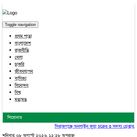
Toggle navigation
প্রথম পাতা
বাংলাদেশ
রাজনীতি
খেলা
চাকরি
জীবনযাপন
বাণিজ্য
বিনোদন
বিশ্ব
মতামত
শিরোনাম
সিরাজগঞ্জে অনলাইন জুয়া চক্রের ৩ সদস্য গ্রেপ্তার, 
শনিবার, ০৮ অগাস্ট ২০২৬, ১২:২৮ অপরাহ্ন