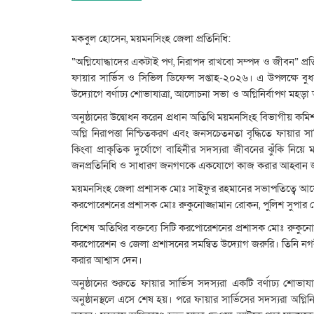
মকবুল হোসেন, ময়মনসিংহ জেলা প্রতিনিধি:
“অগ্নিযোদ্ধাদের একটাই পণ, নিরাপদ রাখবো সম্পদ ও জীবন” প্
ফায়ার সার্ভিস ও সিভিল ডিফেন্স সপ্তাহ-২০২৬। এ উপলক্ষে বু
উদ্যোগে বর্ণাঢ্য শোভাযাত্রা, আলোচনা সভা ও অগ্নিনির্বাপণ মহড়া 
অনুষ্ঠানের উদ্বোধন করেন প্রধান অতিথি ময়মনসিংহ বিভাগীয় কমিশন
অগ্নি নিরাপত্তা নিশ্চিতকরণ এবং জনসচেতনতা বৃদ্ধিতে ফায়ার সার্ভি
কিংবা প্রাকৃতিক দুর্যোগে বাহিনীর সদস্যরা জীবনের ঝুঁকি নি
জনপ্রতিনিধি ও সাধারণ জনগণকে একযোগে কাজ করার আহ্বান 
ময়মনসিংহ জেলা প্রশাসক মোঃ সাইফুর রহমানের সভাপতিত্বে আ
করপোরেশনের প্রশাসক মোঃ রুকুনোজ্জামান রোকন, পুলিশ সুপার মোহ
বিশেষ অতিথির বক্তব্যে সিটি করপোরেশনের প্রশাসক মোঃ রুকুনোজ্
করপোরেশন ও জেলা প্রশাসনের সমন্বিত উদ্যোগ জরুরি। তিনি নগরীর ঝ
করার আশ্বাস দেন।
অনুষ্ঠানের শুরুতে ফায়ার সার্ভিস সদস্যরা একটি বর্ণাঢ্য শোভাযা
অনুষ্ঠানস্থলে এসে শেষ হয়। পরে ফায়ার সার্ভিসের সদস্যরা অগ্নিন