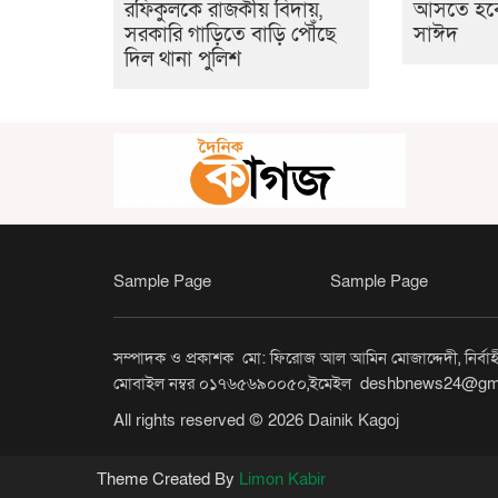
রফিকুলকে রাজকীয় বিদায়,
আসতে হব
সরকারি গাড়িতে বাড়ি পৌঁছে
সাঈদ
দিল থানা পুলিশ
Sample Page
Sample Page
সম্পাদক ও প্রকাশক মো: ফিরোজ আল আমিন মোজাদ্দেদী, নির্বাহী 
মোবাইল নম্বর ০১৭৬৫৬৯০০৫০,ইমেইল deshbnews24@gm
All rights reserved © 2026 Dainik Kagoj
Theme Created By
Limon Kabir