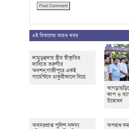
এই বিভাগের আরও খবর
দামুড়হুদায় স্ত্রীর স্বীকৃতির
দাবিতে তরুণীর
অনশন,গাজীপুরে একই
গার্মেন্টসে চাকুরীকালে বিয়ে
খাগড়াছড়িত
কাপ ও ব্যাড
উদ্বোধন
অবসরপ্রাপ্ত পুলিশ সদস্য
অপরাধ দম