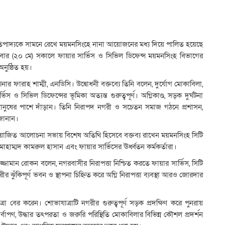
রতিপাদ্যকে সামনে রেখে ময়মনসিংহে নানা আয়োজনের মধ্য দিয়ে পালিত হয়েছে
ধবার (২০ মে) সকালে ফায়ার সার্ভিস ও সিভিল ডিফেন্স ময়মনসিংহ বিভাগের
অনুষ্ঠিত হয়।
ার ফারাহ শাম্মী, এনডিসি। উদ্বোধনী বক্তব্যে তিনি বলেন, দুর্যোগ মোকাবিলা,
স ও সিভিল ডিফেন্সের ভূমিকা অত্যন্ত গুরুত্বপূর্ণ। অগ্নিকাণ্ড, সড়ক দুর্ঘটনা
য়ে মানুষের পাশে দাঁড়ান। তিনি নিরাপদ নগরী ও সচেতন সমাজ গঠনে প্রশাসন,
জানান।
য়োজিত আলোচনা সভায় বিশেষ অতিথি হিসেবে বক্তব্য রাখেন ময়মনসিংহ সিটি
াম্মদ কামরুল হাসান এবং ফায়ার সার্ভিসের ঊর্ধ্বতন কর্মকর্তারা।
জামান রোকন বলেন, নগরবাসীর নিরাপত্তা নিশ্চিত করতে ফায়ার সার্ভিস, সিটি
ুঁকিপূর্ণ ভবন ও স্থাপনা চিহ্নিত করে অগ্নি নিরাপত্তা ব্যবস্থা আরও জোরদার
ত্রা বের করেন। শোভাযাত্রাটি নগরীর গুরুত্বপূর্ণ সড়ক প্রদক্ষিণ করে পুনরায়
ির্বাপণ, উদ্ধার তৎপরতা ও জরুরি পরিস্থিতি মোকাবিলার বিভিন্ন কৌশল প্রদর্শন