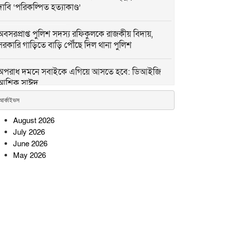
দাবি ‘পরিকল্পিত হত্যাকাণ্ড’
অবসরপ্রাপ্ত পুলিশ সদস্য রফিকুলকে রাজকীয় বিদায়,
সরকারি গাড়িতে বাড়ি পৌঁছে দিল থানা পুলিশ
অপরাধ দমনে সবাইকে এগিয়ে আসতে হবে: ডিআইজি
আশিক সাঈদ
আর্কাইভস
কমলনগরে মাদক ও জুয়াবিরোধী মানববন্ধন
August 2026
July 2026
সীতাকুণ্ডে আগে পাওনা পরিশোধ,
June 2026
তারপর মিল হস্তান্তর: শ্রমিক
May 2026
নেতারা
কুষ্টিয়া সীমান্তে ৬ লাখ টাকার
ভারতীয় মাদক ও চোরাই পণ্য
জব্দ, আটক ১