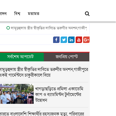
নোদন
বিশ্ব
মতামত
দামুড়হুদায় স্ত্রীর স্বীকৃতির দাবিতে তরুণীর অনশন,গাজীপুরে একই গার্মেন্টসে চাকুরী
সর্বশেষ আপডেট
জনপ্রিয় পোস্ট
দামুড়হুদায় স্ত্রীর স্বীকৃতির দাবিতে তরুণীর অনশন,গাজীপুরে
একই গার্মেন্টসে চাকুরীকালে বিয়ে
খাগড়াছড়িতে প্রমিলা একাডেমি
কাপ ও ব্যাডমিন্টন টুর্নামেন্টের
উদ্বোধন
ভারতে বাংলাদেশি শিক্ষার্থীর রহস্যজনক মৃত্যু, পরিবারের