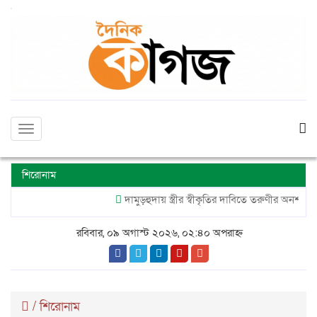
Toggle
navigation
শিরোনাম
দামুড়হুদায় স্ত্রীর স্বীকৃতির দাবিতে তরুণীর অনশন,গাজী
রবিবার, ০৯ অগাস্ট ২০২৬, ০২:৪০ অপরাহ্ন
/
শিরোনাম