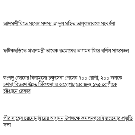
আদমদীঘিতে সংসদ সদস্য আব্দুল মহিত তালুকদারকে সংবর্ধনা
ফটিকছড়িতে প্রধানমন্ত্রী তারেক রহমানের আগমন ঘিরে বর্ণিল সাজসজ্জা
লংগদু জোনের বিনামূল্যে চক্ষুসেবা পেলেন ৭০০ রোগী, ২০০ জনকে
চশমা বিতরণ উন্নত চিকিৎসা ও অস্ত্রোপচারের জন্য ১৭৫ রোগীকে
চট্টগ্রামে রেফার
পীর সাহেব চরমোনাইয়ের আগমন উপলক্ষে কমলনগরে ইজতেমার প্রস্তুতি
সভা