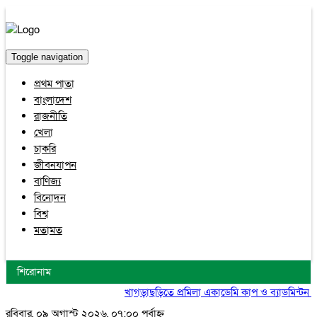
Toggle navigation
প্রথম পাতা
বাংলাদেশ
রাজনীতি
খেলা
চাকরি
জীবনযাপন
বাণিজ্য
বিনোদন
বিশ্ব
মতামত
শিরোনাম
খাগড়াছড়িতে প্রমিলা একাডেমি কাপ ও ব্যাডমিন্টন টুর্নাম
রবিবার, ০৯ অগাস্ট ২০২৬, ০৭:০০ পূর্বাহ্ন