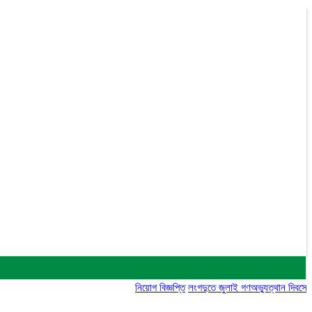
নিয়োগ বিজ্ঞপ্তি
লংগদুতে জুলাই গণঅভ্যুত্থান দিবসে ইসলামী আ