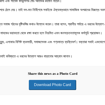
ন আলী এবং সাবেক কাউন্সিলর মোঃ আতাউর রহমান নায়েব।
িপথে ঠেলে দেয়। তাই দল-মত নির্বিশেষে সবাইকে ঐক্যবদ্ধভাবে সামাজিক অপরাধের বিরুদ্ধে অবস্থ
মুক্ত সমাজ গঠনের দৃষ্টিভঙ্গির কথাও উল্লেখ করেন। তারা বলেন, স্থানীয় পর্যায়ে এ ধরনের উদ্
জকে মাদকের ভয়াবহতা থেকে রক্ষা করতে হলে নিয়মিত এমন জনসচেতনতামূলক কর্মসূচি প্রয়োজন।
তৃবৃন্দ, এলাকার বিশিষ্ট ব্যবসায়ী, সমাজসেবক এবং গণ্যমান্য ব্যক্তিবর্গ। বক্তারা সবাই একযো
 সবাই ভবিষ্যতে এ ধরনের উদ্যোগ আরও বাড়ানোর আহ্বান জানান।
Share this news as a Photo Card
Download Photo Card