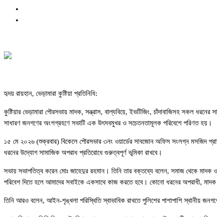
হৃদয় রায়হান, ভেড়ামারা কুষ্টিয়া প্রতিনিধি:
কুষ্টিয়ার ভেড়ামারা পৌরসভায় মাদক, সন্ত্রাস, বাল্যবিয়ে, ইভটিজিং, চাঁদাবাজিসহ সকল ধরনের
সাধারণ জনগণের অংশগ্রহণে সভাটি এক উৎসবমুখর ও সচেতনতামূলক পরিবেশে পরিণত হয়।
১৫ মে ২০২৬ (শুক্রবার) বিকেলে পৌরসভার ৩নং ওয়ার্ডের সাবজোন অফিস সংলগ্ন মসজিদ প্র
ধরনের উদ্যোগ সামাজিক অপরাধ প্রতিরোধে গুরুত্বপূর্ণ ভূমিকা রাখবে।
সভায় সভাপতিত্ব করেন মোঃ জাহেদুর রহমান। তিনি তার বক্তব্যে বলেন, সমাজ থেকে মাদক ও অ
পরিবেশ দিতে হলে আমাদের সবাইকে একসাথে কাজ করতে হবে। কোনো ধরনের অপরাধী, মাদক ব্
তিনি আরও বলেন, আইন-শৃঙ্খলা পরিস্থিতি স্বাভাবিক রাখতে পুলিশের পাশাপাশি স্থানীয় জনগণ