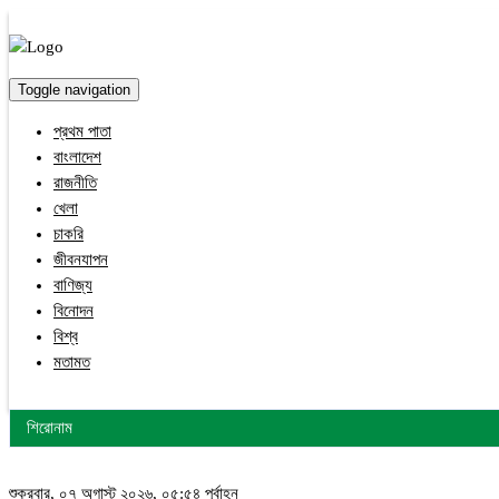
Toggle navigation
প্রথম পাতা
বাংলাদেশ
রাজনীতি
খেলা
চাকরি
জীবনযাপন
বাণিজ্য
বিনোদন
বিশ্ব
মতামত
শিরোনাম
শুক্রবার, ০৭ অগাস্ট ২০২৬, ০৫:৫৪ পূর্বাহ্ন