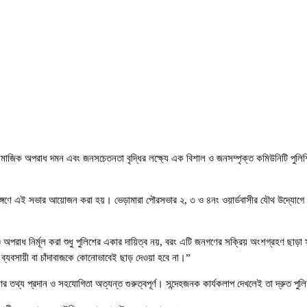
 সামাজিক অপরাধ দমন এবং জনসচেতনতা বৃদ্ধির লক্ষ্যে এক বিশাল ও জনসম্পৃক্ত কমিউনিটি পুলিশিং
াঙ্গণে এই সভার আয়োজন করা হয়। ভেড়ামারা পৌরসভার ২, ৩ ও ৪নং ওয়ার্ডবাসীর যৌথ উদ্যোগ
পরাধ নির্মূল করা শুধু পুলিশের একার দায়িত্ব নয়, বরং এটি জনগণের সক্রিয় অংশগ্রহণ ছাড়া
যবসায়ী বা চাঁদাবাজকে কোনোভাবেই ছাড় দেওয়া হবে না।”
ের তথ্য প্রদান ও সহযোগিতা অত্যন্ত গুরুত্বপূর্ণ। সন্দেহজনক কার্যকলাপ দেখলেই তা দ্রুত প