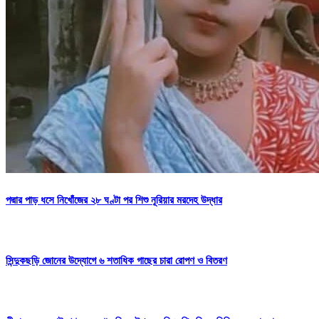
পদ্মার পাড় ধসে নিখোঁজের ২৮ ঘণ্টা পর শিশু নূরিয়ার মরদেহ উদ্ধার
সিন্দুকছড়ি জোনের উদ্যোগে ৬ শতাধিক গাছের চারা রোপণ ও বিতরণ