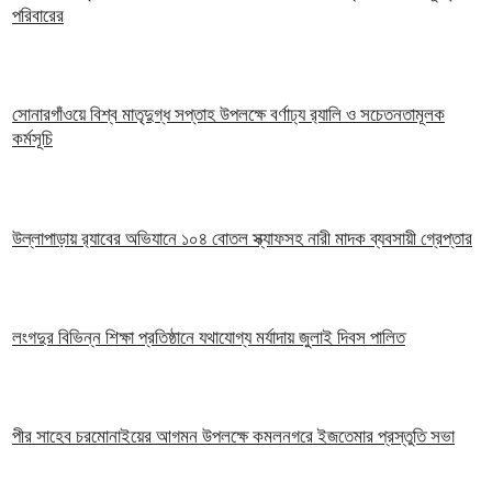
পরিবারের
সোনারগাঁওয়ে বিশ্ব মাতৃদুগ্ধ সপ্তাহ উপলক্ষে বর্ণাঢ্য র‍্যালি ও সচেতনতামূলক
কর্মসূচি
উল্লাপাড়ায় র‌্যাবের অভিযানে ১০৪ বোতল স্ক্যাফসহ নারী মাদক ব্যবসায়ী গ্রেপ্তার
লংগদুর বিভিন্ন শিক্ষা প্রতিষ্ঠানে যথাযোগ্য মর্যাদায় জুলাই দিবস পালিত
পীর সাহেব চরমোনাইয়ের আগমন উপলক্ষে কমলনগরে ইজতেমার প্রস্তুতি সভা