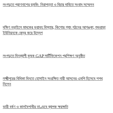
লংগদুতে প্রাণনাশের হুমকি: নিরাপত্তা ও বিচার দাবিতে সংবাদ সম্মেলন
দক্ষিণ নড়াইলে মাদকের ভয়াবহ বিস্তার, কিশোর গ্যাং গঠনের আশঙ্কা, শুভরাড়া
ইউনিয়নকে কেন্দ্র করে উদ্বেগ
লংগদুতে দিনব্যাপী কৃষক GAP সার্টিফিকেশন প্রশিক্ষণ অনুষ্ঠিত
লক্ষ্মীপুরের বিথিকা বিনতে হোসাইন সংরক্ষিত নারী আসনের এমপি হিসেবে শপথ
নিলেন
ভারী বর্ষণ ও কালবৈশাখীর তাণ্ডবে ব্যাপক ক্ষয়ক্ষতি