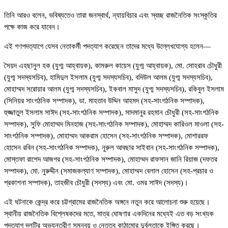
তিনি আরও বলেন, ভবিষ্যতেও তারা জনস্বার্থ, ন্যায়বিচার এবং স্বচ্ছ রাজনৈতিক সংস্কৃতির
পক্ষে কাজ করে যাবেন।
এই গণপদত্যাগে যেসব নেতাকর্মী পদত্যাগ করেছেন তাদের মধ্যে উল্লেখযোগ্য হলেন—
সৈয়দ এহছানুল হক (যুগ্ম আহ্বায়ক), কামরুল কায়েস (যুগ্ম আহ্বায়ক), মো. সোহরাব চৌধুরী
(যুগ্ম সদস্যসচিব), হামিদুল ইসলাম (যুগ্ম সদস্যসচিব), বদিউল আলম (যুগ্ম সদস্যসচিব),
মোহাম্মদ সরোয়ার আলম (যুগ্ম সদস্যসচিব), ইকবাল মাসুদ (যুগ্ম সদস্যসচিব), রকিবুল ইসলাম
(সিনিয়র সাংগঠনিক সম্পাদক), ডা. মাহতাব উদ্দিন আহমদ (সহ-সাংগঠনিক সম্পাদক),
হুজ্জাতুল ইসলাম সাঈদ (সহ-সাংগঠনিক সম্পাদক), সাদমানুর রহমান চৌধুরী (সহ-সাংগঠনিক
সম্পাদক), সুফি মোহাম্মদ মিনহাজ (সহ-সাংগঠনিক সম্পাদক), মোহাম্মদ কারিওল মাওলা (সহ-
সাংগঠনিক সম্পাদক), মোহাম্মদ আকরাম হোসেন (সহ-সাংগঠনিক সম্পাদক), মোশাররফ
হোসেন রবিন (সহ-সাংগঠনিক সম্পাদক), নুরুল আবছার সাইবান (সহ-সাংগঠনিক সম্পাদক),
মোস্তফা রাশেদ আজগর (সহ-সাংগঠনিক সম্পাদক), মোহাম্মদ রাফসান জানি রিয়াজ (দফতর
সম্পাদক), মো. নুরুদ্দীন (সমাজকল্যাণ সম্পাদক), মোহাম্মদ বেলাল হোসেন (সহ-প্রচার ও
প্রকাশনা সম্পাদক), তাহজীব চৌধুরী (সদস্য) এবং মো. ওমর সাঈদ (সদস্য)।
এই ঘটনাকে কেন্দ্র করে চট্টগ্রামের রাজনৈতিক অঙ্গনে নতুন করে আলোচনা শুরু হয়েছে।
স্থানীয় রাজনৈতিক বিশ্লেষকদের মতে, মাত্র ঘোষণার একদিনের মধ্যেই এত বড় সংখ্যক
পদত্যাগ দলটির অভ্যন্তরীণ সমন্বয় ও নেতৃত্ব কাঠামোর দুর্বলতাকে ইঙ্গিত করছে।