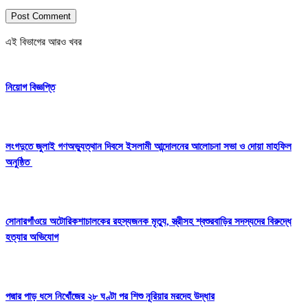
এই বিভাগের আরও খবর
নিয়োগ বিজ্ঞপ্তি
লংগদুতে জুলাই গণঅভ্যুত্থান দিবসে ইসলামী আন্দোলনের আলোচনা সভা ও দোয়া মাহফিল
অনুষ্ঠিত
সোনারগাঁওয়ে অটোরিকশাচালকের রহস্যজনক মৃত্যু, স্ত্রীসহ শ্বশুরবাড়ির সদস্যদের বিরুদ্ধে
হত্যার অভিযোগ
পদ্মার পাড় ধসে নিখোঁজের ২৮ ঘণ্টা পর শিশু নূরিয়ার মরদেহ উদ্ধার