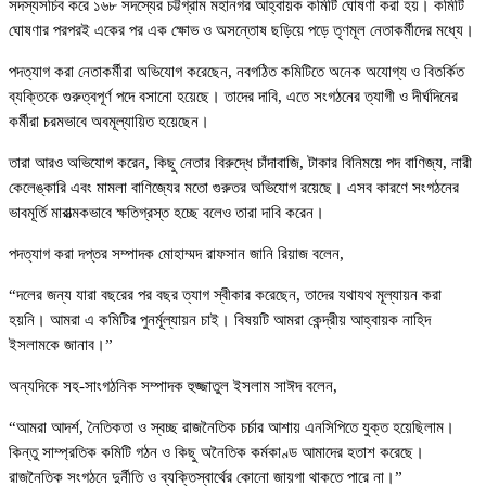
সদস্যসচিব করে ১৬৮ সদস্যের চট্টগ্রাম মহানগর আহ্বায়ক কমিটি ঘোষণা করা হয়। কমিটি
ঘোষণার পরপরই একের পর এক ক্ষোভ ও অসন্তোষ ছড়িয়ে পড়ে তৃণমূল নেতাকর্মীদের মধ্যে।
পদত্যাগ করা নেতাকর্মীরা অভিযোগ করেছেন, নবগঠিত কমিটিতে অনেক অযোগ্য ও বিতর্কিত
ব্যক্তিকে গুরুত্বপূর্ণ পদে বসানো হয়েছে। তাদের দাবি, এতে সংগঠনের ত্যাগী ও দীর্ঘদিনের
কর্মীরা চরমভাবে অবমূল্যায়িত হয়েছেন।
তারা আরও অভিযোগ করেন, কিছু নেতার বিরুদ্ধে চাঁদাবাজি, টাকার বিনিময়ে পদ বাণিজ্য, নারী
কেলেঙ্কারি এবং মামলা বাণিজ্যের মতো গুরুতর অভিযোগ রয়েছে। এসব কারণে সংগঠনের
ভাবমূর্তি মারাত্মকভাবে ক্ষতিগ্রস্ত হচ্ছে বলেও তারা দাবি করেন।
পদত্যাগ করা দপ্তর সম্পাদক মোহাম্মদ রাফসান জানি রিয়াজ বলেন,
“দলের জন্য যারা বছরের পর বছর ত্যাগ স্বীকার করেছেন, তাদের যথাযথ মূল্যায়ন করা
হয়নি। আমরা এ কমিটির পুনর্মূল্যায়ন চাই। বিষয়টি আমরা কেন্দ্রীয় আহ্বায়ক নাহিদ
ইসলামকে জানাব।”
অন্যদিকে সহ-সাংগঠনিক সম্পাদক হুজ্জাতুল ইসলাম সাঈদ বলেন,
“আমরা আদর্শ, নৈতিকতা ও স্বচ্ছ রাজনৈতিক চর্চার আশায় এনসিপিতে যুক্ত হয়েছিলাম।
কিন্তু সাম্প্রতিক কমিটি গঠন ও কিছু অনৈতিক কর্মকাণ্ড আমাদের হতাশ করেছে।
রাজনৈতিক সংগঠনে দুর্নীতি ও ব্যক্তিস্বার্থের কোনো জায়গা থাকতে পারে না।”