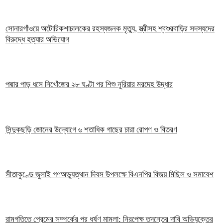
সোনারগাঁওয়ে অটোরিকশাচালকের রহস্যজনক মৃত্যু, স্ত্রীসহ শ্বশুরবাড়ির সদস্যদের
বিরুদ্ধে হত্যার অভিযোগ
পদ্মার পাড় ধসে নিখোঁজের ২৮ ঘণ্টা পর শিশু নূরিয়ার মরদেহ উদ্ধার
সিন্দুকছড়ি জোনের উদ্যোগে ৬ শতাধিক গাছের চারা রোপণ ও বিতরণ
সীতাকুণ্ডে জুলাই গণঅভ্যুত্থান দিবস উপলক্ষে বিএনপির বিজয় মিছিল ও সমাবেশ
রামগতিতে প্রেমের সম্পর্কের পর ধর্ষণ মামলা: নিরপেক্ষ তদন্তের দাবি অভিযুক্তের