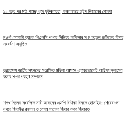
৯১ বছর পর মাঠ পাচ্ছে খুদে ফুটবলাররা, কমলনগরে হুইপ নিজানের ঘোষণা
নওগাঁ সোনালী ব্যাংক পিএলসি শাখার সিনিয়র অফিসার স ম আব্দুল জলিলের বিদায়
সংবর্ধনা অনুষ্ঠিত
ত্রয়োদশ জাতীয় সংসদের সংরক্ষিত মহিলা আসনে এ্যাডভোকেট আরিফা সুলতানা
রুমার শপথ গ্রহণ সম্পন্ন
শপথ নিলেন সংরক্ষিত নারী আসনের এমপি বিথিকা বিনতে হোসাইন: শেরেবাংলা
নগরে জিয়াউর রহমান ও বেগম খালেদা জিয়ার কবর জিয়ারত