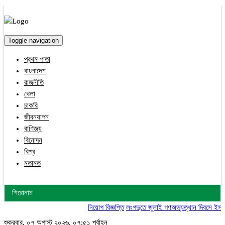
Toggle navigation
প্রথম পাতা
বাংলাদেশ
রাজনীতি
খেলা
চাকরি
জীবনযাপন
বাণিজ্য
বিনোদন
বিশ্ব
মতামত
শিরোনাম
নিয়োগ বিজ্ঞপ্তি
লংগদুতে জুলাই গণঅভ্যুত্থান দিবসে ইসলাম
শুক্রবার, ০৭ অগাস্ট ২০২৬, ০৭:৫১ পূর্বাহ্ন