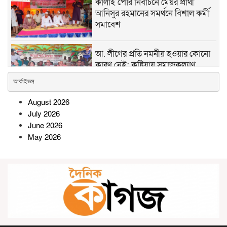
কালাই পৌর নির্বাচনে মেয়র প্রার্থী
আনিসুর রহমানের সমর্থনে বিশাল কর্মী
সমাবেশ
আ. লীগের প্রতি নমনীয় হওয়ার কোনো
কারণ নেই: কুষ্টিয়ায় সমাজকল্যাণ
প্রতিমন্ত্রী
আর্কাইভস
August 2026
সোনারগাঁওয়ে অটোরিকশাচালকের
July 2026
মৃত্যুর ঘটনায় হত্যার বিচারের দাবিতে
June 2026
মানববন্ধন-বিক্ষোভ
May 2026
ভাঙ্গুড়ায় স্থানীয় সরকার নির্বাচন ঘিরে
জামায়াতের সম্ভাব্য প্রার্থী ঘোষণা
রামগতিতে জাতীয় মৎস্যজীবী সমিতির
ত্রি-বার্ষিক সম্মেলন অনুষ্ঠিত