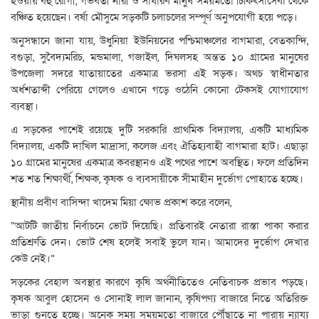
হওয়ায় বহু রোগী, গর্ভবতী নারী ও সাধারণ মানুষ সময়মতো চিকিৎসাসেবা থেকে
বঞ্চিত হয়েছেন। বর্ষা মৌসুমে সড়কটি চলাচলের সম্পূর্ণ অনুপযোগী হয়ে পড়ে।
অনুসন্ধানে জানা যায়, উধুনিয়া ইউনিয়নের পশ্চিমাঞ্চলের বাগমারা, বেতকান্দি,
বগুড়া, সুবৈদ্যমরিচ, মন্ডমালা, গজাইল, দিঘলসহ অন্তত ১০ গ্রামের মানুষের
উপজেলা সদরে যাতায়াতের একমাত্র ভরসা এই সড়ক। অথচ স্বাধীনতার
অর্ধশতাব্দী পেরিয়ে গেলেও এখানে গড়ে ওঠেনি কোনো টেকসই যোগাযোগ
ব্যবস্থা।
এ সড়কের পাশেই রয়েছে দুটি সরকারি প্রাথমিক বিদ্যালয়, একটি মাধ্যমিক
বিদ্যালয়, একটি দাখিল মাদ্রাসা, কলেজ এবং ঐতিহ্যবাহী বাগমারা হাট। এছাড়া
১০ গ্রামের মানুষের একমাত্র কবরস্থানও এই পথের পাশে অবস্থিত। ফলে প্রতিদিন
শত শত শিক্ষার্থী, শিক্ষক, কৃষক ও ব্যবসায়ীকে সীমাহীন দুর্ভোগ পোহাতে হচ্ছে।
স্থানীয় প্রবীণ বাসিন্দা খাদেম মিয়া ক্ষোভ প্রকাশ করে বলেন,
“আটটি জাতীয় নির্বাচনে ভোট দিয়েছি। প্রতিবারই নেতারা রাস্তা পাকা করার
প্রতিশ্রুতি দেন। ভোট শেষ হলেই সবাই ভুলে যান। আমাদের দুর্ভোগ দেখার
কেউ নেই।”
সড়কের বেহাল অবস্থার কারণে কৃষি অর্থনীতিতেও নেতিবাচক প্রভাব পড়ছে।
কৃষক আবুল হোসেন ও সোনাই লাল জানান, কৃষিপণ্য বাজারে নিতে অতিরিক্ত
ভাড়া গুনতে হচ্ছে। অনেক সময় সময়মতো বাজারে পৌঁছাতে না পারায় ন্যায্য