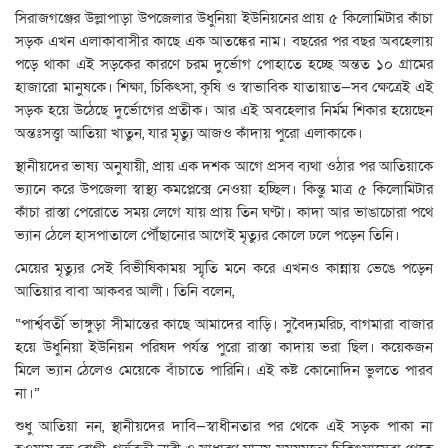
সিরাজগঞ্জের উল্লাপাড়া উপজেলার উধুনিয়া ইউনিয়নের প্রায় ৫ কিলোমিটার কাঁচা
সড়ক এখন এলাকাবাসীর কাছে এক আতঙ্কের নাম। বছরের পর বছর অবহেলায়
পড়ে থাকা এই সড়কের কারণে চরম দুর্ভোগ পোহাতে হচ্ছে অন্তত ১০ গ্রামের
হাজারো মানুষকে। শিক্ষা, চিকিৎসা, কৃষি ও স্বাভাবিক যাতায়াত—সব ক্ষেত্রেই এই
সড়ক হয়ে উঠেছে দুর্ভোগের প্রতীক। আর এই অবহেলার নির্মম শিকার হয়েছেন
অন্তঃসত্ত্বা আতিয়া খাতুন, যার মৃত্যু আজও কাঁদায় পুরো এলাকাকে।
স্থানীয়দের ভাষ্য অনুযায়ী, প্রায় এক দশক আগে প্রসব ব্যথা ওঠার পর আতিয়াকে
ভ্যানে করে উপজেলা স্বাস্থ্য কমপ্লেক্সে নেওয়া হচ্ছিল। কিন্তু মাত্র ৫ কিলোমিটার
কাঁচা রাস্তা পেরোতে সময় লেগে যায় প্রায় তিন ঘণ্টা। কাদা আর ভাঙাচোরা পথে
ভ্যান ঠেলে হাসপাতালে পৌঁছানোর আগেই মৃত্যুর কোলে ঢলে পড়েন তিনি।
মেয়ের মৃত্যুর সেই বিভীষিকাময় স্মৃতি মনে করে এখনও কান্নায় ভেঙে পড়েন
আতিয়ার বাবা আকবর আলী। তিনি বলেন,
“পার্শ্ববর্তী ভাঙ্গুড়া সীমান্তের কাছে আমাদের বাড়ি। সুবৈদ্যমরিচ, বাগমারা বাজার
হয়ে উধুনিয়া ইউনিয়ন পরিষদ পর্যন্ত পুরো রাস্তা কাদায় ভরা ছিল। কয়েকজন
মিলে ভ্যান ঠেলেও মেয়েকে বাঁচাতে পারিনি। এই কষ্ট কোনোদিন ভুলতে পারব
না।”
শুধু আতিয়া নন, স্থানীয়দের দাবি—স্বাধীনতার পর থেকে এই সড়ক পাকা না