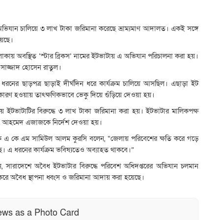
ভিযান চালিয়ে ৩ লাখ টাকা জরিমানা করেছে ভ্রাম্যমাণ আদালত। একই সঙ্গে
য়েছে।
লাকায় অবস্থিত ‘স্টার ব্রিকস’ নামের ইটভাটায় এ অভিযান পরিচালনা করা হয়।
ো. সাজ্জাদ হোসেন রাতুল।
রনের ছাড়পত্র ছাড়াই দীর্ঘদিন ধরে কার্যক্রম চালিয়ে আসছিল। এছাড়া ইট
 কারণ হওয়ায় তাৎক্ষণিকভাবে ভেকু দিয়ে গুঁড়িয়ে দেওয়া হয়।
ওতায় ইটভাটাটির বিরুদ্ধে ৩ লাখ টাকা জরিমানা করা হয়। ইটভাটার মালিকপক্ষ
তপন আহমেদ এজাজকে নির্দেশ দেওয়া হয়।
ক এ কে এম সামিউল আলম কুরসি বলেন, “জেলায় পরিবেশের ক্ষতি করে গড়ে
ে। এ ধরনের কার্যক্রম ভবিষ্যতেও অব্যাহত থাকবে।”
ানান, সারাদেশে অবৈধ ইটভাটার বিরুদ্ধে পরিবেশ অধিদপ্তরের অভিযান চলমান
রে অবৈধ স্থাপনা ধ্বংস ও জরিমানা আদায় করা হয়েছে।
ews as a Photo Card