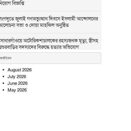
নিয়োগ বিজ্ঞপ্তি
লংগদুতে জুলাই গণঅভ্যুত্থান দিবসে ইসলামী আন্দোলনের
আলোচনা সভা ও দোয়া মাহফিল অনুষ্ঠিত
সোনারগাঁওয়ে অটোরিকশাচালকের রহস্যজনক মৃত্যু, স্ত্রীসহ
শ্বশুরবাড়ির সদস্যদের বিরুদ্ধে হত্যার অভিযোগ
আর্কাইভস
পদ্মার পাড় ধসে নিখোঁজের ২৮ ঘণ্টা পর শিশু নূরিয়ার
মরদেহ উদ্ধার
August 2026
July 2026
June 2026
সিন্দুকছড়ি জোনের উদ্যোগে ৬
May 2026
শতাধিক গাছের চারা রোপণ ও
বিতরণ
সীতাকুণ্ডে জুলাই গণঅভ্যুত্থান
দিবস উপলক্ষে বিএনপির বিজয়
মিছিল ও সমাবেশ