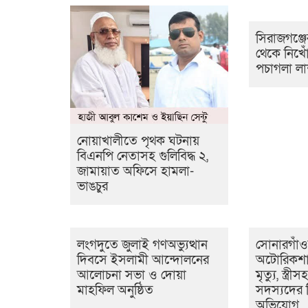
সিরাজগঞ্জে
থেকে নিখ
পচাগলা লাশ
নোয়াখালীতে পৃথক ঘটনায়
বিএনপি নেতাসহ গুলিবিদ্ধ ২,
জামায়াত অফিসে হামলা-
ভাঙচুর
লংগদুতে জুলাই গণঅভ্যুত্থান
সোনারগাঁ
দিবসে ইসলামী আন্দোলনের
অটোরিকশা
আলোচনা সভা ও দোয়া
মৃত্যু, স্ত্র
মাহফিল অনুষ্ঠিত
সদস্যদের ব
অভিযোগ