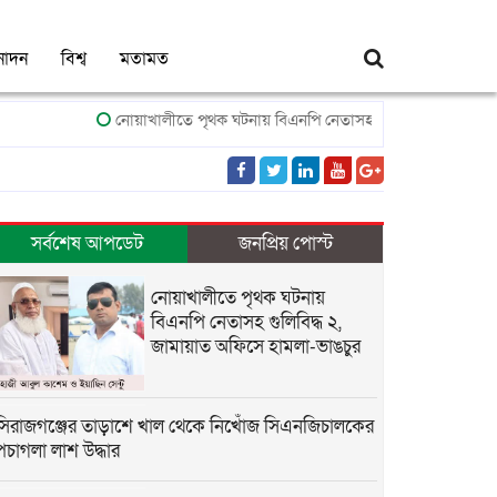
নোদন
বিশ্ব
মতামত
নোয়াখালীতে পৃথক ঘটনায় বিএনপি নেতাসহ গুলিবিদ্ধ ২, জামায়াত অফি
সর্বশেষ আপডেট
জনপ্রিয় পোস্ট
নোয়াখালীতে পৃথক ঘটনায়
বিএনপি নেতাসহ গুলিবিদ্ধ ২,
জামায়াত অফিসে হামলা-ভাঙচুর
সিরাজগঞ্জের তাড়াশে খাল থেকে নিখোঁজ সিএনজিচালকের
পচাগলা লাশ উদ্ধার