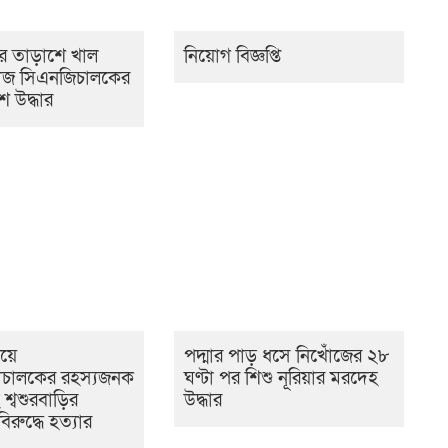
র তাড়াশে খাল
নিয়োগ বিজ্ঞপ্তি
োঁজ সিএনজিচালকের
 উদ্ধার
ওয়ে
পদ্মার পাড় ধসে নিখোঁজের ২৮
চালকের রহস্যজনক
ঘণ্টা পর শিশু নূরিয়ার মরদেহ
ীসহ শ্বশুরবাড়ির
উদ্ধার
িরুদ্ধে হত্যার