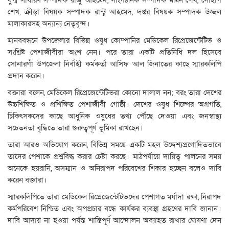
যুগ্ম সাধারণ সম্পাদক রাজু আহমেদ, সাংগঠনিক সম্পাদক মমিন শেখ, সোহাগ
শেখ, ক্রীড়া বিষয়ক সম্পাদক রান্টু আহমেদ, দপ্তর বিষয়ক সম্পাদক উজ্জল
মালাকারসহ অন্যান্য নেতৃবৃন্দ।
মানববন্ধনে উপজেলার বিভিন্ন ওষুধ কোম্পানির মেডিকেল রিপ্রেজেন্টেটিভ ও
সংশ্লিষ্ট পেশাজীবীরা অংশ নেন। পরে তারা একটি প্রতিনিধি দল হিসেবে
সোনারগাঁ উপজেলা নির্বাহী কর্মকর্তা আসিফ আল জিনাতের কাছে স্মারকলিপি
প্রদান করেন।
বক্তারা বলেন, মেডিকেল রিপ্রেজেন্টেটিভরা কোনো দালাল নন; বরং তারা দেশের
উচ্চশিক্ষিত ও প্রশিক্ষিত পেশাজীবী গোষ্ঠী। দেশের ওষুধ শিল্পের অগ্রগতি,
চিকিৎসকদের কাছে আধুনিক ওষুধের তথ্য পৌঁছে দেওয়া এবং জনস্বাস্থ্য
সচেতনতা বৃদ্ধিতে তারা গুরুত্বপূর্ণ ভূমিকা রাখছেন।
তারা আরও অভিযোগ করেন, বিভিন্ন সময়ে একটি মহল উদ্দেশ্যপ্রণোদিতভাবে
তাদের পেশাকে প্রশ্নবিদ্ধ করার চেষ্টা করছে। মাঠপর্যায়ে দায়িত্ব পালনের সময়
অনেকে হয়রানি, অসম্মান ও অনিরাপদ পরিবেশের শিকার হচ্ছেন বলেও দাবি
করেন বক্তারা।
স্মারকলিপিতে তারা মেডিকেল রিপ্রেজেন্টেটিভদের পেশাগত মর্যাদা রক্ষা, নিরাপদ
কর্মপরিবেশ নিশ্চিত এবং অপপ্রচার বন্ধে কার্যকর ব্যবস্থা গ্রহণের দাবি জানান।
দাবি আদায় না হওয়া পর্যন্ত শান্তিপূর্ণ আন্দোলন অব্যাহত রাখার ঘোষণা দেন