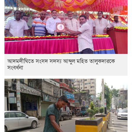
আদমদীঘিতে সংসদ সদস্য আব্দুল মহিত তালুকদারকে
সংবর্ধনা