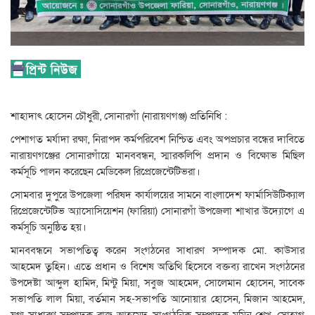
শাহাদাৎ হোসেন চৌধুরী, সোনারগাঁ (নারায়ণগঞ্জ) প্রতিনিধি :
পেশাগত মর্যাদা রক্ষা, নিরাপদ কর্মপরিবেশ নিশ্চিত এবং অপপ্রচার বন্ধের দাবিতে
নারায়ণগঞ্জের সোনারগাঁয়ে মানববন্ধন, স্মারকলিপি প্রদান ও বিক্ষোভ মিছিল
কর্মসূচি পালন করেছেন মেডিকেল রিপ্রেজেন্টেটিভরা।
সোমবার দুপুরে উপজেলা পরিষদ কার্যালয়ের সামনে বাংলাদেশ ফার্মাসিউটিক্যাল
রিপ্রেজেন্টেটিভ অ্যাসোসিয়েশন (ফারিয়া) সোনারগাঁ উপজেলা শাখার উদ্যোগে এ
কর্মসূচি অনুষ্ঠিত হয়।
মানববন্ধনে সভাপতিত্ব করেন সংগঠনের সাধারণ সম্পাদক মো. কাউসার
আহমেদ তুহিন। এতে প্রধান ও বিশেষ অতিথি হিসেবে বক্তব্য রাখেন সংগঠনের
উপদেষ্টা আব্দুল হামিদ, মিন্টু মিয়া, সবুজ আহমেদ, সোলেমান হোসেন, সাবেক
সভাপতি লাল মিয়া, বর্তমান সহ-সভাপতি আনোয়ার হোসেন, মিজান আহমেদ,