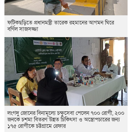
ফটিকছড়িতে প্রধানমন্ত্রী তারেক রহমানের আগমন ঘিরে
বর্ণিল সাজসজ্জা
লংগদু জোনের বিনামূল্যে চক্ষুসেবা পেলেন ৭০০ রোগী, ২০০
জনকে চশমা বিতরণ উন্নত চিকিৎসা ও অস্ত্রোপচারের জন্য
১৭৫ রোগীকে চট্টগ্রামে রেফার