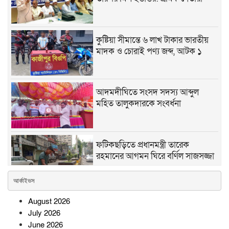
কুষ্টিয়া সীমান্তে ৬ লাখ টাকার ভারতীয়
মাদক ও চোরাই পণ্য জব্দ, আটক ১
আদমদীঘিতে সংসদ সদস্য আব্দুল
মহিত তালুকদারকে সংবর্ধনা
ফটিকছড়িতে প্রধানমন্ত্রী তারেক
রহমানের আগমন ঘিরে বর্ণিল সাজসজ্জা
আর্কাইভস
লংগদু জোনের বিনামূল্যে চক্ষুসেবা
August 2026
পেলেন ৭০০ রোগী, ২০০ জনকে চশমা
July 2026
বিতরণ উন্নত চিকিৎসা ও অস্ত্রোপচারের
June 2026