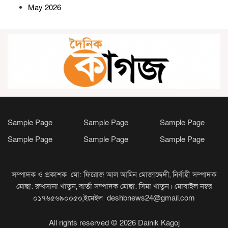
জন্য ১৭৫ রোগীকে চট্টগ্রামে রেফার
May 2026
সেনবাগে টানা ৪০ দিন জামাতে নামাজ
আদায়কারীদের মাঝে ক্রেস্ট ও
বাইসাইকেল বিতরণ
ভোলাহাটে ’৭১-এর রণাঙ্গনের বীর
মুক্তিযোদ্ধা মেসের আলী আর নেই
Sample Page
Sample Page
Sample Page
সোনারগাঁওয়ে স্কুলছাত্রীকে লাথি, ভিডিও
Sample Page
Sample Page
Sample Page
ভাইরাল
সম্পাদক ও প্রকাশক মো: ফিরোজ আল আমিন মোজাদ্দেদী, নির্বাহী সম্পাদক
সোনারগাঁয়ে প্রবাসফেরত ছেলের বিরুদ্ধে
মোছা: রুখসানা খাতুন, বার্তা সম্পাদক মোছা: সিমা খাতুন। মোবাইল নম্বর
মাকে মারধর ও ঘরছাড়া করার অভিযোগ
০১৭৬৫৬৯০০৫০,ইমেইল deshbnews24@gmail.com
All rights reserved © 2026 Dainik Kagoj