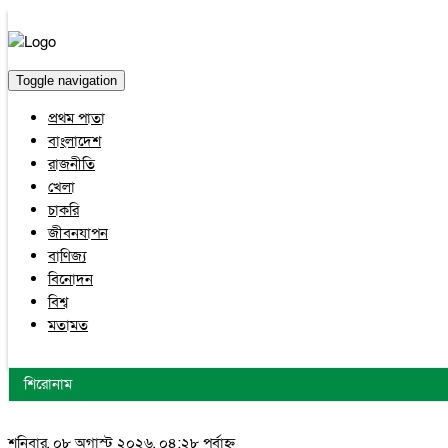
Toggle navigation
প্রথম পাতা
বাংলাদেশ
রাজনীতি
খেলা
চাকরি
জীবনযাপন
বাণিজ্য
বিনোদন
বিশ্ব
মতামত
শিরোনাম
শনিবার, ০৮ অগাস্ট ২০২৬, ০৪:২৮ পূর্বাহ্ন