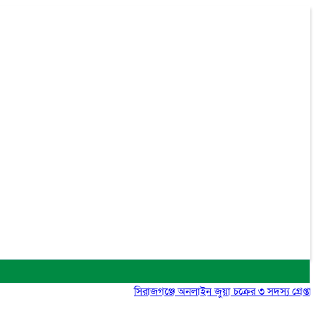
সিরাজগঞ্জে অনলাইন জুয়া চক্রের ৩ সদস্য গ্রেপ্তার, মো