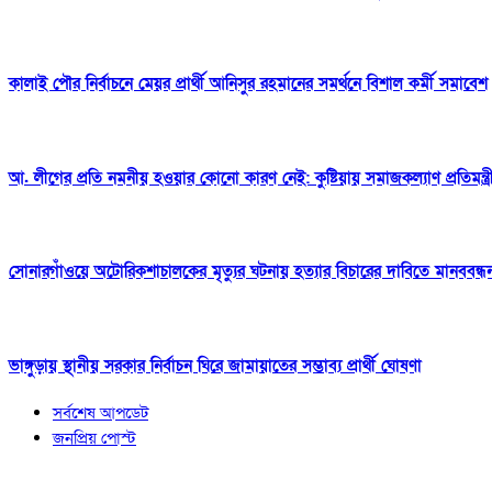
কালাই পৌর নির্বাচনে মেয়র প্রার্থী আনিসুর রহমানের সমর্থনে বিশাল কর্মী সমাবেশ
আ. লীগের প্রতি নমনীয় হওয়ার কোনো কারণ নেই: কুষ্টিয়ায় সমাজকল্যাণ প্রতিমন্ত্র
সোনারগাঁওয়ে অটোরিকশাচালকের মৃত্যুর ঘটনায় হত্যার বিচারের দাবিতে মানববন্ধ
ভাঙ্গুড়ায় স্থানীয় সরকার নির্বাচন ঘিরে জামায়াতের সম্ভাব্য প্রার্থী ঘোষণা
সর্বশেষ আপডেট
জনপ্রিয় পোস্ট