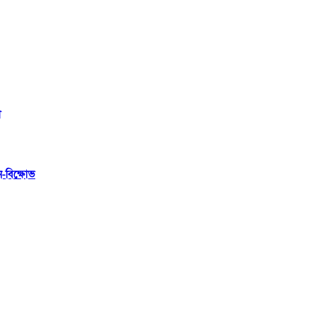
ী
ন-বিক্ষোভ