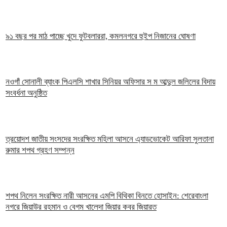
৯১ বছর পর মাঠ পাচ্ছে খুদে ফুটবলাররা, কমলনগরে হুইপ নিজানের ঘোষণা
নওগাঁ সোনালী ব্যাংক পিএলসি শাখার সিনিয়র অফিসার স ম আব্দুল জলিলের বিদায়
সংবর্ধনা অনুষ্ঠিত
ত্রয়োদশ জাতীয় সংসদের সংরক্ষিত মহিলা আসনে এ্যাডভোকেট আরিফা সুলতানা
রুমার শপথ গ্রহণ সম্পন্ন
শপথ নিলেন সংরক্ষিত নারী আসনের এমপি বিথিকা বিনতে হোসাইন: শেরেবাংলা
নগরে জিয়াউর রহমান ও বেগম খালেদা জিয়ার কবর জিয়ারত