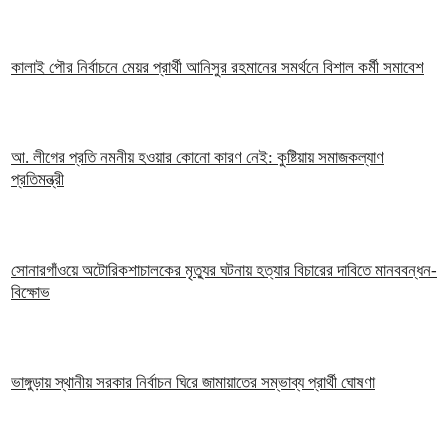
কালাই পৌর নির্বাচনে মেয়র প্রার্থী আনিসুর রহমানের সমর্থনে বিশাল কর্মী সমাবেশ
আ. লীগের প্রতি নমনীয় হওয়ার কোনো কারণ নেই: কুষ্টিয়ায় সমাজকল্যাণ
প্রতিমন্ত্রী
সোনারগাঁওয়ে অটোরিকশাচালকের মৃত্যুর ঘটনায় হত্যার বিচারের দাবিতে মানববন্ধন-
বিক্ষোভ
ভাঙ্গুড়ায় স্থানীয় সরকার নির্বাচন ঘিরে জামায়াতের সম্ভাব্য প্রার্থী ঘোষণা