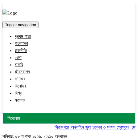
Toggle navigation
প্রথম পাতা
বাংলাদেশ
রাজনীতি
খেলা
চাকরি
জীবনযাপন
বাণিজ্য
বিনোদন
বিশ্ব
মতামত
শিরোনাম
সিরাজগঞ্জে অনলাইন জুয়া চক্রের ৩ সদস্য গ্রেপ্তার, মোবাইল
শনিবার, ০৮ অগাস্ট ২০২৬, ১২:১০ অপরাহ্ন