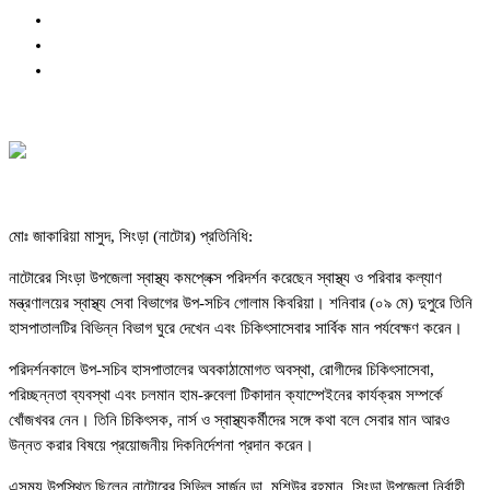
মোঃ জাকারিয়া মাসুদ, সিংড়া (নাটোর) প্রতিনিধি:
নাটোরের সিংড়া উপজেলা স্বাস্থ্য কমপ্লেক্স পরিদর্শন করেছেন স্বাস্থ্য ও পরিবার কল্যাণ
মন্ত্রণালয়ের স্বাস্থ্য সেবা বিভাগের উপ-সচিব গোলাম কিবরিয়া। শনিবার (০৯ মে) দুপুরে তিনি
হাসপাতালটির বিভিন্ন বিভাগ ঘুরে দেখেন এবং চিকিৎসাসেবার সার্বিক মান পর্যবেক্ষণ করেন।
পরিদর্শনকালে উপ-সচিব হাসপাতালের অবকাঠামোগত অবস্থা, রোগীদের চিকিৎসাসেবা,
পরিচ্ছন্নতা ব্যবস্থা এবং চলমান হাম-রুবেলা টিকাদান ক্যাম্পেইনের কার্যক্রম সম্পর্কে
খোঁজখবর নেন। তিনি চিকিৎসক, নার্স ও স্বাস্থ্যকর্মীদের সঙ্গে কথা বলে সেবার মান আরও
উন্নত করার বিষয়ে প্রয়োজনীয় দিকনির্দেশনা প্রদান করেন।
এসময় উপস্থিত ছিলেন নাটোরের সিভিল সার্জন ডা. মশিউর রহমান, সিংড়া উপজেলা নির্বাহী