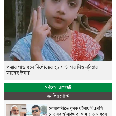
পদ্মার পাড় ধসে নিখোঁজের ২৮ ঘণ্টা পর শিশু নূরিয়ার
মরদেহ উদ্ধার
সর্বশেষ আপডেট
জনপ্রিয় পোস্ট
নোয়াখালীতে পৃথক ঘটনায় বিএনপি
নেতাসহ গুলিবিদ্ধ ২, জামায়াত অফিসে