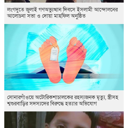
লংগদুতে জুলাই গণঅভ্যুত্থান দিবসে ইসলামী আন্দোলনের
আলোচনা সভা ও দোয়া মাহফিল অনুষ্ঠিত
সোনারগাঁওয়ে অটোরিকশাচালকের রহস্যজনক মৃত্যু, স্ত্রীসহ
শ্বশুরবাড়ির সদস্যদের বিরুদ্ধে হত্যার অভিযোগ