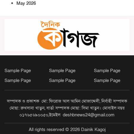
সদস্যদের বিরুদ্ধে হত্যার অভিযোগ
May 2026
পদ্মার পাড় ধসে নিখোঁজের ২৮ ঘণ্টা পর
শিশু নূরিয়ার মরদেহ উদ্ধার
সিন্দুকছড়ি জোনের উদ্যোগে ৬ শতাধিক
গাছের চারা রোপণ ও বিতরণ
Sample Page
Sample Page
Sample Page
Sample Page
Sample Page
Sample Page
সীতাকুণ্ডে জুলাই গণঅভ্যুত্থান দিবস
উপলক্ষে বিএনপির বিজয় মিছিল ও
সমাবেশ
সম্পাদক ও প্রকাশক মো: ফিরোজ আল আমিন মোজাদ্দেদী, নির্বাহী সম্পাদক
মোছা: রুখসানা খাতুন, বার্তা সম্পাদক মোছা: সিমা খাতুন। মোবাইল নম্বর
০১৭৬৫৬৯০০৫০,ইমেইল deshbnews24@gmail.com
রামগতিতে প্রেমের সম্পর্কের পর ধর্ষণ
মামলা: নিরপেক্ষ তদন্তের দাবি
All rights reserved © 2026 Dainik Kagoj
অভিযুক্তের পরিবারের