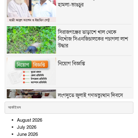
হামলা-ভাঙচুর
সিরাজগঞ্জের তাড়াশে খাল থেকে
নিখোঁজ সিএনজিচালকের পচাগলা লাশ
উদ্ধার
নিয়োগ বিজ্ঞপ্তি
লংগদুতে জুলাই গণঅভ্যুত্থান দিবসে
ইসলামী আন্দোলনের আলোচনা সভা ও
আর্কাইভস
দোয়া মাহফিল অনুষ্ঠিত
August 2026
সোনারগাঁওয়ে অটোরিকশাচালকের
July 2026
রহস্যজনক মৃত্যু, স্ত্রীসহ শ্বশুরবাড়ির
June 2026