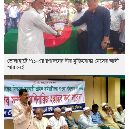
ভোলাহাটে ’৭১-এর রণাঙ্গনের বীর মুক্তিযোদ্ধা মেসের আলী
আর নেই