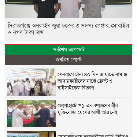
সিরাজগঞ্জে অনলাইন জুয়া চক্রের ৩ সদস্য গ্রেপ্তার, মোবাইল
ও নগদ টাকা জব্দ
সর্বশেষ আপডেট
জনপ্রিয় পোস্ট
সেনবাগে টানা ৪০ দিন জামাতে নামাজ
আদায়কারীদের মাঝে ক্রেস্ট ও
বাইসাইকেল বিতরণ
ভোলাহাটে ’৭১-এর রণাঙ্গনের বীর
মুক্তিযোদ্ধা মেসের আলী আর নেই
সোনারগাঁওয়ে স্কুলছাত্রীকে লাথি, ভিডিও