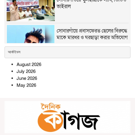
ভাইরাল
সোনারগাঁয়ে প্রবাসফেরত ছেলের বিরুদ্ধে
মাকে মারধর ও ঘরছাড়া করার অভিযোগ
আর্কাইভস
রামগতিতে ইউপি নির্বাচন ঘিরে
August 2026
আলোচনায় আলহাজ্ব সিরাজ উদ্দিন
July 2026
June 2026
May 2026
সিরাজগঞ্জে অনলাইন জুয়া চক্রের ৩
সদস্য গ্রেপ্তার, মোবাইল ও নগদ টাকা
জব্দ
রামগড়ে প্রথমবারের মতো ম্যারাথন
দৌড় প্রতিযোগিতা মাদকমুক্ত সমাজ