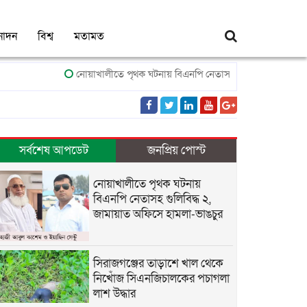
নোদন
বিশ্ব
মতামত
নোয়াখালীতে পৃথক ঘটনায় বিএনপি নেতাসহ গুলিবিদ্ধ ২, জামায়াত অফি
সর্বশেষ আপডেট
জনপ্রিয় পোস্ট
নোয়াখালীতে পৃথক ঘটনায়
বিএনপি নেতাসহ গুলিবিদ্ধ ২,
জামায়াত অফিসে হামলা-ভাঙচুর
সিরাজগঞ্জের তাড়াশে খাল থেকে
নিখোঁজ সিএনজিচালকের পচাগলা
লাশ উদ্ধার