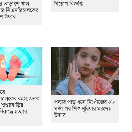
র তাড়াশে খাল
নিয়োগ বিজ্ঞপ্তি
োঁজ সিএনজিচালকের
 উদ্ধার
ওয়ে
চালকের রহস্যজনক
পদ্মার পাড় ধসে নিখোঁজের ২৮
ীসহ শ্বশুরবাড়ির
ঘণ্টা পর শিশু নূরিয়ার মরদেহ
িরুদ্ধে হত্যার
উদ্ধার