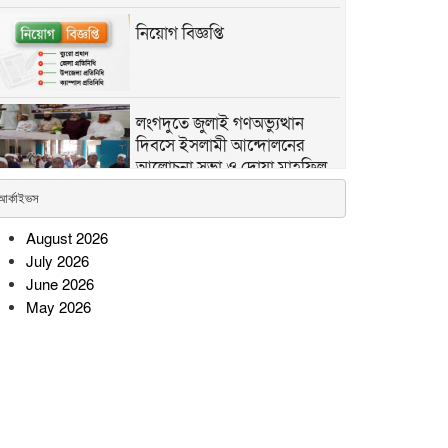
নিয়োগ বিজ্ঞপ্তি
লংগদুতে জুলাই গণঅভ্যুত্থান
দিবসে ইসলামী আন্দোলনের
আলোচনা সভা ও দোয়া মাহফিল
অনুষ্ঠিত
আর্কাইভস
August 2026
সোনারগাঁওয়ে অটোরিকশাচালকের
July 2026
রহস্যজনক মৃত্যু, স্ত্রীসহ
শ্বশুরবাড়ির সদস্যদের বিরুদ্ধে
June 2026
হত্যার অভিযোগ
May 2026
পদ্মার পাড় ধসে নিখোঁজের ২৮
ঘণ্টা পর শিশু নূরিয়ার মরদেহ
উদ্ধার