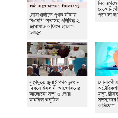
সিরাজগঞ্জে
থেকে নিখ
পচাগলা লাশ
নোয়াখালীতে পৃথক ঘটনায়
বিএনপি নেতাসহ গুলিবিদ্ধ ২,
জামায়াত অফিসে হামলা-
ভাঙচুর
লংগদুতে জুলাই গণঅভ্যুত্থান
সোনারগাঁ
দিবসে ইসলামী আন্দোলনের
অটোরিকশা
আলোচনা সভা ও দোয়া
মৃত্যু, স্ত্র
মাহফিল অনুষ্ঠিত
সদস্যদের ব
অভিযোগ