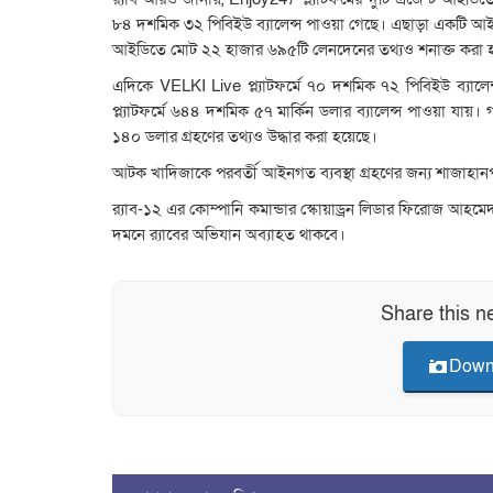
৮৪ দশমিক ৩২ পিবিইউ ব্যালেন্স পাওয়া গেছে। এছাড়া একটি আইড
আইডিতে মোট ২২ হাজার ৬৯৫টি লেনদেনের তথ্যও শনাক্ত করা 
এদিকে VELKI Live প্ল্যাটফর্মে ৭০ দশমিক ৭২ পিবিইউ ব্যা
প্ল্যাটফর্মে ৬৪৪ দশমিক ৫৭ মার্কিন ডলার ব্যালেন্স পাওয়া য
১৪০ ডলার গ্রহণের তথ্যও উদ্ধার করা হয়েছে।
আটক খাদিজাকে পরবর্তী আইনগত ব্যবস্থা গ্রহণের জন্য শাজাহানপু
র‌্যাব-১২ এর কোম্পানি কমান্ডার স্কোয়াড্রন লিডার ফিরোজ আহমেদ
দমনে র‌্যাবের অভিযান অব্যাহত থাকবে।
Share this n
Down