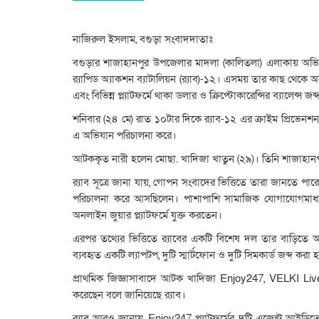
নাজিরুল ইসলাম, বগুড়া সংবাদদাতাঃ
বগুড়ার শাজাহানপুর উপজেলার মাদলা (কালিতলা) এলাকায় অভি
র‌্যাপিড অ্যাকশন ব্যাটালিয়ন (র‌্যাব)-১২। এসময় তার কাছ থেকে অন
এবং বিভিন্ন প্ল্যাটফর্মে থাকা ডলার ও ক্রিপ্টোকারেন্সির ব্যালেন্স জ
শনিবার (২৪ মে) রাত ১০টার দিকে র‌্যাব-১২ এর ক্রাইম প্রিভেন
এ অভিযান পরিচালনা করে।
আটককৃত নারী হলেন মোছা. খাদিজা খাতুন (২৯)। তিনি শাজাহান
র‌্যাব সূত্রে জানা যায়, গোপন সংবাদের ভিত্তিতে তারা জানতে পা
পরিচালনা করে আসছিলেন। পাশাপাশি সামাজিক যোগাযোগমাধ্যমে
অনলাইন জুয়ার প্ল্যাটফর্মে যুক্ত করতেন।
এরপর তথ্যের ভিত্তিতে র‌্যাবের একটি বিশেষ দল তার বাড়ি
ব্যবহৃত একটি ল্যাপটপ, দুটি স্মার্টফোন ও দুটি সিমকার্ড জব্দ করা 
প্রাথমিক জিজ্ঞাসাবাদে আটক খাদিজা Enjoy247, VELKI Live
করেছেন বলে জানিয়েছে র‌্যাব।
র‌্যাব আরও জানায়, Enjoy247 প্ল্যাটফর্মের দুটি এজেন্ট আইড