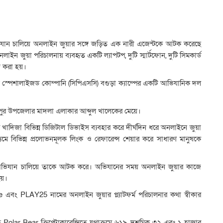
যান চালিয়ে অনলাইন জুয়ার সঙ্গে জড়িত এক নারী এজেন্টকে আটক করেছে
লাইন জুয়া পরিচালনায় ব্যবহৃত একটি ল্যাপটপ, দুটি স্মার্টফোন, দুটি সিমকার্ড
ব্দ করা হয়।
শন স্পেশালাইজড কোম্পানি (সিপিএসসি) বগুড়া ক্যাম্পের একটি আভিযানিক দল
পুর উপজেলার মাদলা এলাকার আব্দুল খালেকের মেয়ে।
রে খাদিজা বিভিন্ন ডিজিটাল ডিভাইস ব্যবহার করে দীর্ঘদিন ধরে অনলাইনে জুয়া
 বিভিন্ন প্রলোভনমূলক লিংক ও রেফারেন্স শেয়ার করে সাধারণ মানুষকে
তে অভিযান চালিয়ে তাকে আটক করে। অভিযানের সময় অনলাইন জুয়ার কাজে
হয়।
 এবং PLAY25 নামের অনলাইন জুয়ার প্ল্যাটফর্ম পরিচালনার কথা স্বীকার
িতে Polar Bear ক্রিপ্টোকারেন্সিতে যথাক্রমে ৬১৯ দশমিক ৩২ এবং ১ হাজার