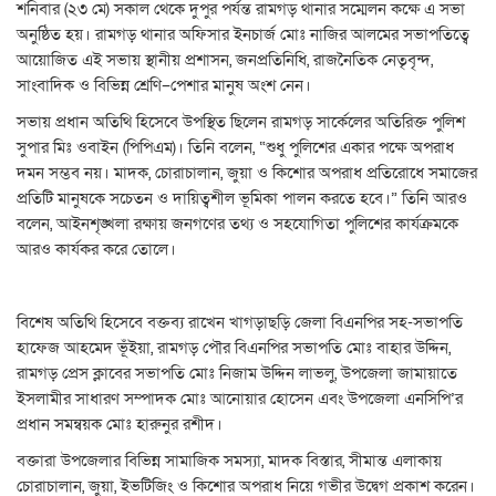
শনিবার (২৩ মে) সকাল থেকে দুপুর পর্যন্ত রামগড় থানার সম্মেলন কক্ষে এ সভা
অনুষ্ঠিত হয়। রামগড় থানার অফিসার ইনচার্জ মোঃ নাজির আলমের সভাপতিত্বে
আয়োজিত এই সভায় স্থানীয় প্রশাসন, জনপ্রতিনিধি, রাজনৈতিক নেতৃবৃন্দ,
সাংবাদিক ও বিভিন্ন শ্রেণি–পেশার মানুষ অংশ নেন।
সভায় প্রধান অতিথি হিসেবে উপস্থিত ছিলেন রামগড় সার্কেলের অতিরিক্ত পুলিশ
সুপার মিঃ ওবাইন (পিপিএম)। তিনি বলেন, “শুধু পুলিশের একার পক্ষে অপরাধ
দমন সম্ভব নয়। মাদক, চোরাচালান, জুয়া ও কিশোর অপরাধ প্রতিরোধে সমাজের
প্রতিটি মানুষকে সচেতন ও দায়িত্বশীল ভূমিকা পালন করতে হবে।” তিনি আরও
বলেন, আইনশৃঙ্খলা রক্ষায় জনগণের তথ্য ও সহযোগিতা পুলিশের কার্যক্রমকে
আরও কার্যকর করে তোলে।
বিশেষ অতিথি হিসেবে বক্তব্য রাখেন খাগড়াছড়ি জেলা বিএনপির সহ-সভাপতি
হাফেজ আহমেদ ভূঁইয়া, রামগড় পৌর বিএনপির সভাপতি মোঃ বাহার উদ্দিন,
রামগড় প্রেস ক্লাবের সভাপতি মোঃ নিজাম উদ্দিন লাভলু, উপজেলা জামায়াতে
ইসলামীর সাধারণ সম্পাদক মোঃ আনোয়ার হোসেন এবং উপজেলা এনসিপি’র
প্রধান সমন্বয়ক মোঃ হারুনুর রশীদ।
বক্তারা উপজেলার বিভিন্ন সামাজিক সমস্যা, মাদক বিস্তার, সীমান্ত এলাকায়
চোরাচালান, জুয়া, ইভটিজিং ও কিশোর অপরাধ নিয়ে গভীর উদ্বেগ প্রকাশ করেন।