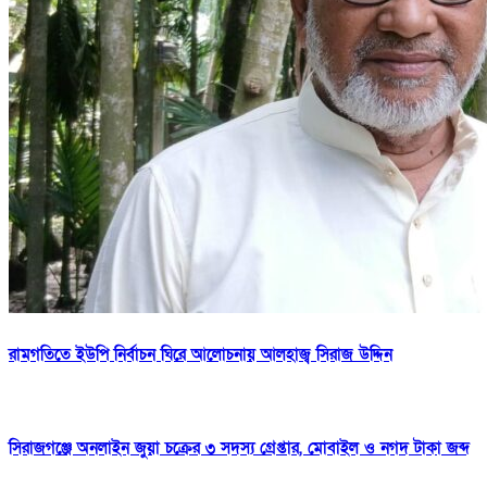
রামগতিতে ইউপি নির্বাচন ঘিরে আলোচনায় আলহাজ্ব সিরাজ উদ্দিন
সিরাজগঞ্জে অনলাইন জুয়া চক্রের ৩ সদস্য গ্রেপ্তার, মোবাইল ও নগদ টাকা জব্দ