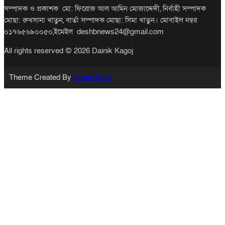
সম্পাদক ও প্রকাশক মো: ফিরোজ আল আমিন মোজাদ্দেদী, নির্বাহী সম্পাদক
মোছা: রুখসানা খাতুন, বার্তা সম্পাদক মোছা: সিমা খাতুন। মোবাইল নম্বর
০১৭৬৫৬৯০০৫০,ইমেইল deshbnews24@gmail.com
All rights reserved © 2026 Dainik Kagoj
Theme Created By
Limon Kabir