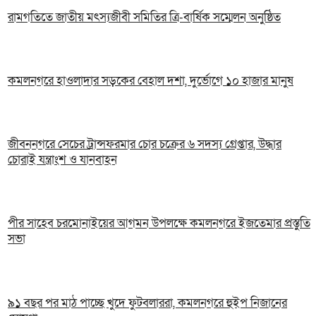
রামগতিতে জাতীয় মৎস্যজীবী সমিতির ত্রি-বার্ষিক সম্মেলন অনুষ্ঠিত
কমলনগরে হাওলাদার সড়কের বেহাল দশা, দুর্ভোগে ১০ হাজার মানুষ
জীবননগরে সেচের ট্রান্সফরমার চোর চক্রের ৬ সদস্য গ্রেপ্তার, উদ্ধার
চোরাই যন্ত্রাংশ ও যানবাহন
পীর সাহেব চরমোনাইয়ের আগমন উপলক্ষে কমলনগরে ইজতেমার প্রস্তুতি
সভা
৯১ বছর পর মাঠ পাচ্ছে খুদে ফুটবলাররা, কমলনগরে হুইপ নিজানের