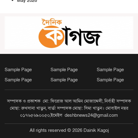
May 2026
সেনবাগে টানা ৪০ দিন জামাতে নামাজ
আদায়কারীদের মাঝে ক্রেস্ট ও
বাইসাইকেল বিতরণ
ভোলাহাটে ’৭১-এর রণাঙ্গনের বীর
মুক্তিযোদ্ধা মেসের আলী আর নেই
Sample Page
Sample Page
Sample Page
সোনারগাঁওয়ে স্কুলছাত্রীকে লাথি, ভিডিও
Sample Page
Sample Page
Sample Page
ভাইরাল
সম্পাদক ও প্রকাশক মো: ফিরোজ আল আমিন মোজাদ্দেদী, নির্বাহী সম্পাদক
সোনারগাঁয়ে প্রবাসফেরত ছেলের বিরুদ্ধে
মোছা: রুখসানা খাতুন, বার্তা সম্পাদক মোছা: সিমা খাতুন। মোবাইল নম্বর
মাকে মারধর ও ঘরছাড়া করার অভিযোগ
০১৭৬৫৬৯০০৫০,ইমেইল deshbnews24@gmail.com
All rights reserved © 2026 Dainik Kagoj