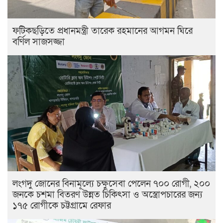
ফটিকছড়িতে প্রধানমন্ত্রী তারেক রহমানের আগমন ঘিরে
বর্ণিল সাজসজ্জা
লংগদু জোনের বিনামূল্যে চক্ষুসেবা পেলেন ৭০০ রোগী, ২০০
জনকে চশমা বিতরণ উন্নত চিকিৎসা ও অস্ত্রোপচারের জন্য
১৭৫ রোগীকে চট্টগ্রামে রেফার