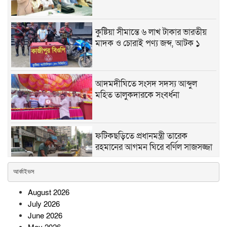
কুষ্টিয়া সীমান্তে ৬ লাখ টাকার ভারতীয়
মাদক ও চোরাই পণ্য জব্দ, আটক ১
আদমদীঘিতে সংসদ সদস্য আব্দুল
মহিত তালুকদারকে সংবর্ধনা
ফটিকছড়িতে প্রধানমন্ত্রী তারেক
রহমানের আগমন ঘিরে বর্ণিল সাজসজ্জা
আর্কাইভস
লংগদু জোনের বিনামূল্যে চক্ষুসেবা
August 2026
পেলেন ৭০০ রোগী, ২০০ জনকে চশমা
July 2026
বিতরণ উন্নত চিকিৎসা ও অস্ত্রোপচারের
June 2026
জন্য ১৭৫ রোগীকে চট্টগ্রামে রেফার