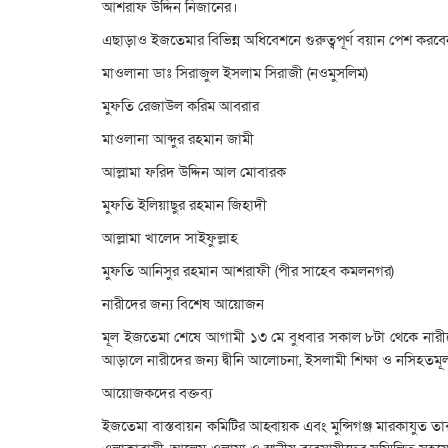
আশরাফ উদ্দিন নিজানের।
এছাড়াও ইজতেমার বিভিন্ন অধিবেশনে গুরুত্বপূর্ণ বয়ান পেশ করব
মাওলানা ডাঃ সিরাজুল ইসলাম সিরাজী (নওমুসলিম)
মুফতি রেজাউল করিম আবরার
মাওলানা আব্দুর রহমান জামী
আল্লামা ফরিদ উদ্দিন আল মোবারক
মুফতি ইলিয়াছুর রহমান জিহাদী
আল্লামা খালেদ সাইফুল্লাহ
মুফতি আনিসুর রহমান আশরাফী (পীর সাহেব কমলনগর)
নারীদের জন্য বিশেষ আয়োজন
মূল ইজতেমা শেষে আগামী ১৩ মে বুধবার সকাল ৮টা থেকে নারীদে
আড়ালে নারীদের জন্য দ্বীনি আলোচনা, ইসলামী শিক্ষা ও নসিহতমূল
আয়োজকদের বক্তব্য
ইজতেমা বাস্তবায়ন কমিটির আহ্বায়ক এবং মুন্সিগঞ্জ মারকাযুত তা