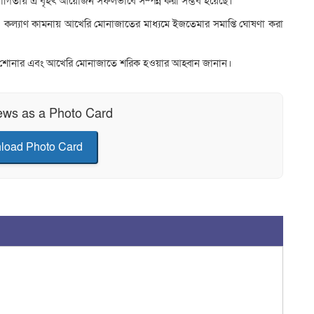
যোগিতায় এ বৃহৎ আয়োজন সফলভাবে সম্পন্ন করা সম্ভব হয়েছে।
্ধি ও কল্যাণ কামনায় আখেরি মোনাজাতের মাধ্যমে ইজতেমার সমাপ্তি ঘোষণা করা
োচনা শোনার এবং আখেরি মোনাজাতে শরিক হওয়ার আহ্বান জানান।
ews as a Photo Card
load Photo Card