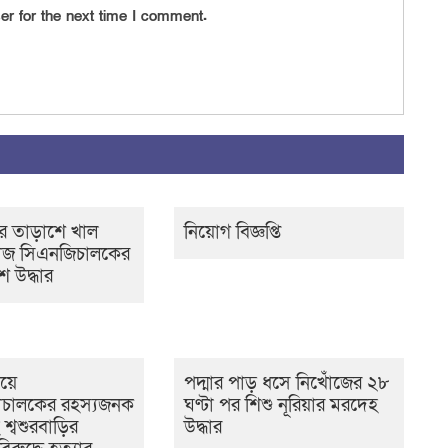
er for the next time I comment.
র তাড়াশে খাল
নিয়োগ বিজ্ঞপ্তি
োঁজ সিএনজিচালকের
 উদ্ধার
ওয়ে
পদ্মার পাড় ধসে নিখোঁজের ২৮
চালকের রহস্যজনক
ঘণ্টা পর শিশু নূরিয়ার মরদেহ
ীসহ শ্বশুরবাড়ির
উদ্ধার