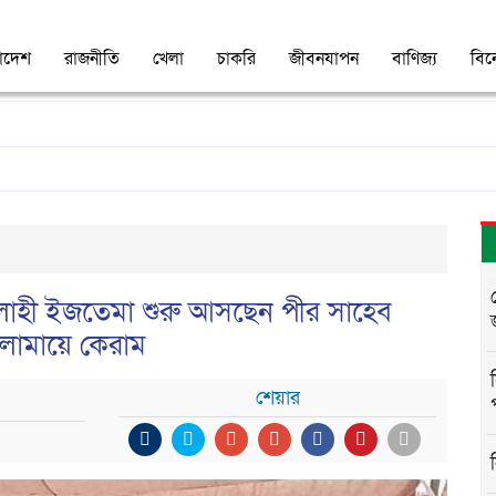
াদেশ
রাজনীতি
খেলা
চাকরি
জীবনযাপন
বাণিজ্য
বি
লাহী ইজতেমা শুরু আসছেন পীর সাহেব
ওলামায়ে কেরাম
শেয়ার