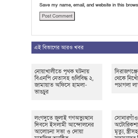
Save my name, email, and website in this brows
এই বিভাগের আরও খবর
নোয়াখালীতে পৃথক ঘটনায়
সিরাজগঞ্জে
বিএনপি নেতাসহ গুলিবিদ্ধ ২,
থেকে নিখ
জামায়াত অফিসে হামলা-
পচাগলা লাশ
ভাঙচুর
লংগদুতে জুলাই গণঅভ্যুত্থান
সোনারগাঁ
দিবসে ইসলামী আন্দোলনের
অটোরিকশা
আলোচনা সভা ও দোয়া
মৃত্যু, স্ত্র