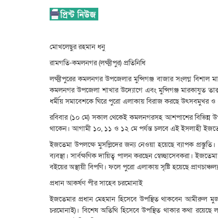
মোখলেছুর রহমান ধনু
রামগতি-কমলনগর (লক্ষ্মীপুর) প্রতিনিধি
লক্ষ্মীপুরের কমলনগর উপজেলার মুন্সিগঞ্জ বাজার সংলগ্ন বিশাল
কমলনগর উপজেলা শাখার উদ্যোগে এবং মুন্সিগঞ্জ মারকাযুত তাক
ধর্মীয় সমাবেশকে ঘিরে পুরো এলাকায় বিরাজ করছে উৎসবমুখর ও 
রবিবার (১০ মে) সকাল থেকেই কমলনগরসহ আশপাশের বিভিন্ন উপজে
থাকেন। আগামী ১০, ১১ ও ১২ মে পর্যন্ত চলবে এই ইসলাহী ইজতেম
ইজতেমা উপলক্ষে মুসল্লিদের জন্য নেওয়া হয়েছে ব্যাপক প্রস্তুতি
ব্যবস্থা। সার্বক্ষণিক দায়িত্ব পালন করছেন স্বেচ্ছাসেবকরা। ইজ
বইয়ের অস্থায়ী বিপণি। ফলে পুরো এলাকায় সৃষ্টি হয়েছে প্রাণচাঞ্চল্য
প্রধান আকর্ষণ পীর সাহেব চরমোনাই
ইজতেমার প্রধান মেহমান হিসেবে উপস্থিত থাকবেন আমীরুল মু
চরমোনাই)। বিশেষ অতিথি হিসেবে উপস্থিত থাকার কথা রয়েছে 