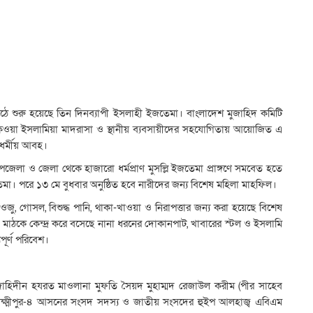
 মাঠে শুরু হয়েছে তিন দিনব্যাপী ইসলাহী ইজতেমা। বাংলাদেশ মুজাহিদ কমিটি
্বওয়া ইসলামিয়া মাদরাসা ও স্থানীয় ব্যবসায়ীদের সহযোগিতায় আয়োজিত এ
ধর্মীয় আবহ।
লা ও জেলা থেকে হাজারো ধর্মপ্রাণ মুসল্লি ইজতেমা প্রাঙ্গণে সমবেত হতে
া। পরে ১৩ মে বুধবার অনুষ্ঠিত হবে নারীদের জন্য বিশেষ মহিলা মাহফিল।
। ওজু, গোসল, বিশুদ্ধ পানি, থাকা-খাওয়া ও নিরাপত্তার জন্য করা হয়েছে বিশেষ
তেমা মাঠকে কেন্দ্র করে বসেছে নানা ধরনের দোকানপাট, খাবারের স্টল ও ইসলামি
পূর্ণ পরিবেশ।
জাহিদীন হযরত মাওলানা মুফতি সৈয়দ মুহাম্মদ রেজাউল করীম (পীর সাহেব
লক্ষ্মীপুর-৪ আসনের সংসদ সদস্য ও জাতীয় সংসদের হুইপ আলহাজ্ব এবিএম