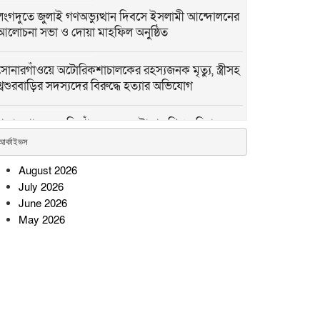
লংগদুতে জুলাই গণঅভ্যুত্থান দিবসে ইসলামী আন্দোলনের
আলোচনা সভা ও দোয়া মাহফিল অনুষ্ঠিত
সোনারগাঁওয়ে অটোরিকশাচালকের রহস্যজনক মৃত্যু, স্ত্রীসহ
শ্বশুরবাড়ির সদস্যদের বিরুদ্ধে হত্যার অভিযোগ
পদ্মার পাড় ধসে নিখোঁজের ২৮ ঘণ্টা পর শিশু নূরিয়ার
মরদেহ উদ্ধার
আর্কাইভস
August 2026
সিন্দুকছড়ি জোনের উদ্যোগে ৬
July 2026
শতাধিক গাছের চারা রোপণ ও
June 2026
বিতরণ
May 2026
সীতাকুণ্ডে জুলাই গণঅভ্যুত্থান
দিবস উপলক্ষে বিএনপির বিজয়
মিছিল ও সমাবেশ
রামগতিতে প্রেমের সম্পর্কের পর