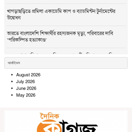
খাগড়াছড়িতে প্রমিলা একাডেমি কাপ ও ব্যাডমিন্টন টুর্নামেন্টের
উদ্বোধন
ভারতে বাংলাদেশি শিক্ষার্থীর রহস্যজনক মৃত্যু, পরিবারের দাবি
‘পরিকল্পিত হত্যাকাণ্ড’
অবসরপ্রাপ্ত পুলিশ সদস্য রফিকুলকে রাজকীয় বিদায়, সরকারি
গাড়িতে বাড়ি পৌঁছে দিল থানা পুলিশ
আর্কাইভস
August 2026
অপরাধ দমনে সবাইকে এগিয়ে আসতে
July 2026
হবে: ডিআইজি আশিক সাঈদ
June 2026
May 2026
কমলনগরে মাদক ও জুয়াবিরোধী
মানববন্ধন