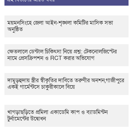
ময়মনসিংহে জেলা আইন-শৃঙ্খলা কমিটির মাসিক সভা
অনুষ্ঠিত
ক্ষেতলালে ডেন্টাল চিকিৎসা নিয়ে প্রশ্ন: টেকনোলজিস্টের
নামে প্রেসক্রিপশন ও RCT করার অভিযোগ
দামুড়হুদায় স্ত্রীর স্বীকৃতির দাবিতে তরুণীর অনশন,গাজীপুরে
একই গার্মেন্টসে চাকুরীকালে বিয়ে
খাগড়াছড়িতে প্রমিলা একাডেমি কাপ ও ব্যাডমিন্টন
টুর্নামেন্টের উদ্বোধন