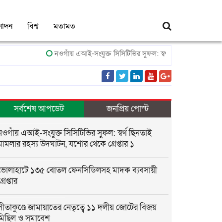
নোদন
বিশ্ব
মতামত
নওগাঁয় এআই-সংযুক্ত সিসিটিভির সুফল: স্বর্ণ ছিনতাই মামলার রহস্য উ
সর্বশেষ আপডেট
জনপ্রিয় পোস্ট
নওগাঁয় এআই-সংযুক্ত সিসিটিভির সুফল: স্বর্ণ ছিনতাই
মামলার রহস্য উদঘাটন, যশোর থেকে গ্রেপ্তার ১
ভোলাহাটে ১৩৫ বোতল ফেনসিডিলসহ মাদক ব্যবসায়ী
্রেপ্তার
সীতাকুণ্ডে জামায়াতের নেতৃত্বে ১১ দলীয় জোটের বিজয়
মিছিল ও সমাবেশ