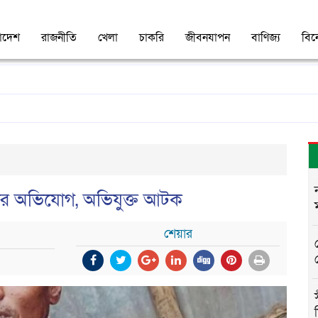
াদেশ
রাজনীতি
খেলা
চাকরি
জীবনযাপন
বাণিজ্য
বি
েষ্টার অভিযোগ, অভিযুক্ত আটক
শেয়ার
গ