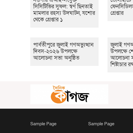
নওগাঁয় এআই-সংযুক্ত
ভোলাহাটে
সিসিটিভির সুফল: স্বর্ণ ছিনতাই
ফেনসিডিলস
মামলার রহস্য উদঘাটন, যশোর
গ্রেপ্তার
থেকে গ্রেপ্তার ১
পার্বতীপুরে জুলাই গণঅভ্যুত্থান
জুলাই গণঅভ
দিবস-২০২৬ উপলক্ষে
উপলক্ষে শ
আলোচনা সভা অনুষ্ঠিত
আলোচনা স
শিষ্টাচার র
Sample Page
Sample Page