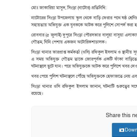
মোঃ জাকারিয়া মাসুদ, সিংড়া (নাটোর) প্রতিনিধি:
নাটোরের সিংড়া উপজেলায় স্কুল থেকে বাড়ি ফেরার পথে ষষ্ঠ শ্রেণি
সহায়তায় অভিযুক্ত এক যুবককে আটক করে পুলিশে সোপর্দ করা 
রোববার (৫ জুলাই) দুপুরে সিংড়া পৌরসভার বালুয়া বাসুয়া এলাকা
গৌতম, যিনি পেশায় একজন অটোরিকশাচালক।
সিংড়া থানার ভারপ্রাপ্ত কর্মকর্তা (ওসি) রফিকুল ইসলাম ও স্থানীয় সূ
এ সময় অভিযুক্ত গৌতম তাকে জোরপূর্বক একটি ফাঁকা বাড়িতে নিয়
ঘটনাস্থলে ছুটে যান। পরে অভিযুক্তকে আটক করে পুলিশে খবর দে
খবর পেয়ে পুলিশ ঘটনাস্থলে পৌঁছে অভিযুক্তকে হেফাজতে নেয় এবং প্
সিংড়া থানার ওসি রফিকুল ইসলাম জানান, ঘটনাটি গুরুত্বের সঙ্গ
রয়েছে।
Share this n
Down