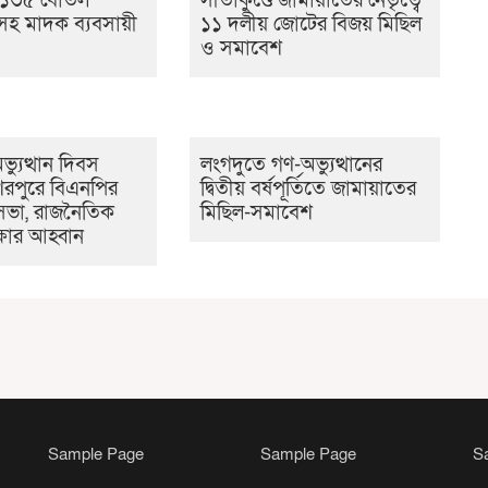
 ১৩৫ বোতল
সীতাকুণ্ডে জামায়াতের নেতৃত্বে
হ মাদক ব্যবসায়ী
১১ দলীয় জোটের বিজয় মিছিল
ও সমাবেশ
্যুত্থান দিবস
লংগদুতে গণ-অভ্যুত্থানের
েরপুরে বিএনপির
দ্বিতীয় বর্ষপূর্তিতে জামায়াতের
ভা, রাজনৈতিক
মিছিল-সমাবেশ
ক্ষার আহ্বান
Sample Page
Sample Page
S