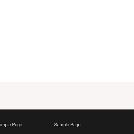
ample Page
Sample Page