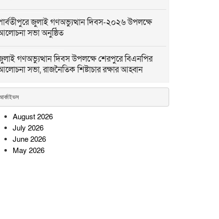
পার্বতীপুরে জুলাই গণঅভ্যুত্থান দিবস-২০২৬ উপলক্ষে
আলোচনা সভা অনুষ্ঠিত
জুলাই গণঅভ্যুত্থান দিবস উপলক্ষে শেরপুরে বিএনপির
আলোচনা সভা, রাজনৈতিক শিষ্টাচার রক্ষার আহ্বান
লংগদুতে গণ-অভ্যুত্থানের দ্বিতীয় বর্ষপূর্তিতে জামায়াতের
আর্কাইভস
মিছিল-সমাবেশ
August 2026
July 2026
লংগদুতে যথাযোগ্য মর্যাদায়
June 2026
পালিত হলো জুলাই গণঅভ্যুত্থান
May 2026
দিবস
কমলনগরে জুলাই যোদ্ধাদের
সংবর্ধনায় বিশৃঙ্খলা, বক্তব্য দিতে
গিয়ে মঞ্চ ছাড়লেন জিশান