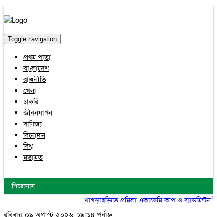
Toggle navigation
প্রথম পাতা
বাংলাদেশ
রাজনীতি
খেলা
চাকরি
জীবনযাপন
বাণিজ্য
বিনোদন
বিশ্ব
মতামত
শিরোনাম
খাগড়াছড়িতে প্রমিলা একাডেমি কাপ ও ব্যাডমিন্টন টুর্নামেন্
রবিবার, ০৯ অগাস্ট ২০২৬, ০৯:১৪ পূর্বাহ্ন