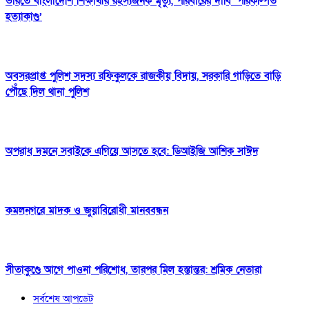
ভারতে বাংলাদেশি শিক্ষার্থীর রহস্যজনক মৃত্যু, পরিবারের দাবি ‘পরিকল্পিত
হত্যাকাণ্ড’
অবসরপ্রাপ্ত পুলিশ সদস্য রফিকুলকে রাজকীয় বিদায়, সরকারি গাড়িতে বাড়ি
পৌঁছে দিল থানা পুলিশ
অপরাধ দমনে সবাইকে এগিয়ে আসতে হবে: ডিআইজি আশিক সাঈদ
কমলনগরে মাদক ও জুয়াবিরোধী মানববন্ধন
সীতাকুণ্ডে আগে পাওনা পরিশোধ, তারপর মিল হস্তান্তর: শ্রমিক নেতারা
সর্বশেষ আপডেট