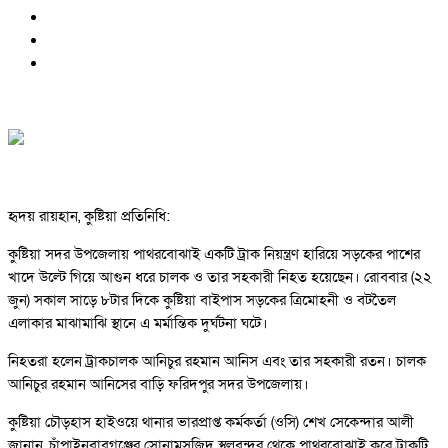
হৃদয় রায়হান, কুষ্টিয়া প্রতিনিধি:
কুষ্টিয়া সদর উপজেলায় পাথরবোঝাই একটি ট্রাক নিয়ন্ত্রণ হারিয়ে সড়কের পাশের
খাদে উল্টে গিয়ে আগুন ধরে চালক ও তার সহকারী নিহত হয়েছেন। রোববার (২২
জুন) সকাল সাড়ে ৮টার দিকে কুষ্টিয়া বাইপাস সড়কের ত্রিমোহনী ও বটতৈল
এলাকার মাঝামাঝি স্থানে এ মর্মান্তিক দুর্ঘটনা ঘটে।
নিহতরা হলেন ট্রাকচালক আনিচুর রহমান আনিস এবং তার সহকারী রতন। চালক
আনিচুর রহমান আনিসের বাড়ি ফরিদপুর সদর উপজেলায়।
কুষ্টিয়া চৌড়হাস হাইওয়ে থানার ভারপ্রাপ্ত কর্মকর্তা (ওসি) শেখ সেকেন্দার আলী
জানান, চাঁপাইনবাবগঞ্জের সোনামসজিদ স্থলবন্দর থেকে পাথরবোঝাই করে ট্রাকটি