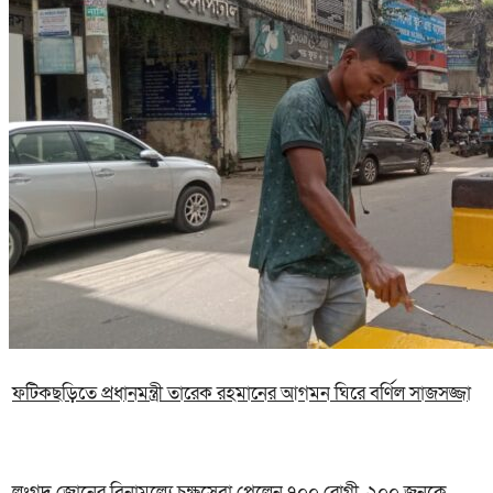
ফটিকছড়িতে প্রধানমন্ত্রী তারেক রহমানের আগমন ঘিরে বর্ণিল সাজসজ্জা
লংগদু জোনের বিনামূল্যে চক্ষুসেবা পেলেন ৭০০ রোগী, ২০০ জনকে