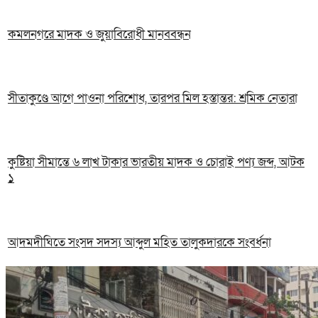
কমলনগরে মাদক ও জুয়াবিরোধী মানববন্ধন
সীতাকুণ্ডে আগে পাওনা পরিশোধ, তারপর মিল হস্তান্তর: শ্রমিক নেতারা
কুষ্টিয়া সীমান্তে ৬ লাখ টাকার ভারতীয় মাদক ও চোরাই পণ্য জব্দ, আটক
১
আদমদীঘিতে সংসদ সদস্য আব্দুল মহিত তালুকদারকে সংবর্ধনা