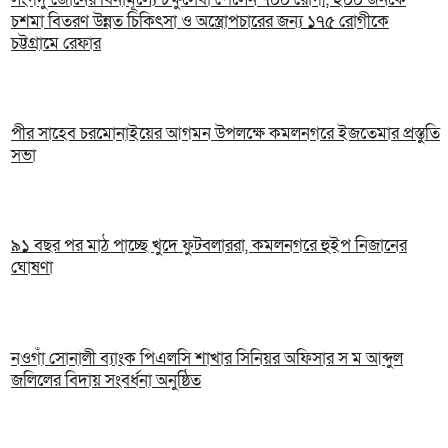
চশমা বিতরণ উন্নত চিকিৎসা ও অস্ত্রোপচারের জন্য ১৭৫ রোগীকে
চট্টগ্রামে রেফার
পীর সাহেব চরমোনাইয়ের আগমন উপলক্ষে কমলনগরে ইজতেমার প্রস্তুতি
সভা
৯১ বছর পর মাঠ পাচ্ছে খুদে ফুটবলাররা, কমলনগরে হুইপ নিজানের
ঘোষণা
নওগাঁ সোনালী ব্যাংক পিএলসি শাখার সিনিয়র অফিসার স ম আব্দুল
জলিলের বিদায় সংবর্ধনা অনুষ্ঠিত