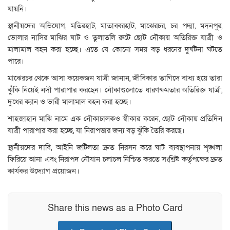
যায়নি।
স্থানীয়দের অভিযোগ, মতিরহাট, মাতাব্বরহাট, মাঝেরচর, চর পদ্মা, মদনপুর,
ভোলার নাসির মাঝির ঘাট ও তুলাতলি রুটে ছোট নৌকায় অতিরিক্ত যাত্রী ও
মালামাল বহন করা হচ্ছে। এতে যে কোনো সময় বড় ধরনের দুর্ঘটনা ঘটতে
পারে।
মাঝেরচর থেকে আসা কয়েকজন যাত্রী জানান, জীবিকার তাগিদে বাধ্য হয়ে তারা
ঝুঁকি নিয়েই নদী পারাপার করছেন। নৌকাগুলোতে ধারণক্ষমতার অতিরিক্ত যাত্রী,
দুধের ক্যান ও ভারী মালামাল বহন করা হচ্ছে।
শাহজাহান মাঝি নামে এক নৌকাচালকও স্বীকার করেন, ছোট নৌকায় প্রতিদিন
যাত্রী পারাপার করা হচ্ছে, যা নিরাপত্তার জন্য বড় ঝুঁকি তৈরি করছে।
স্থানীয়দের দাবি, আইনি জটিলতা দ্রুত নিরসন করে ঘাট ব্যবস্থাপনায় শৃঙ্খলা
ফিরিয়ে আনা এবং নিরাপদ নৌযান চলাচল নিশ্চিত করতে সংশ্লিষ্ট কর্তৃপক্ষের দ্রুত
কার্যকর উদ্যোগ প্রয়োজন।
Share this news as a Photo Card