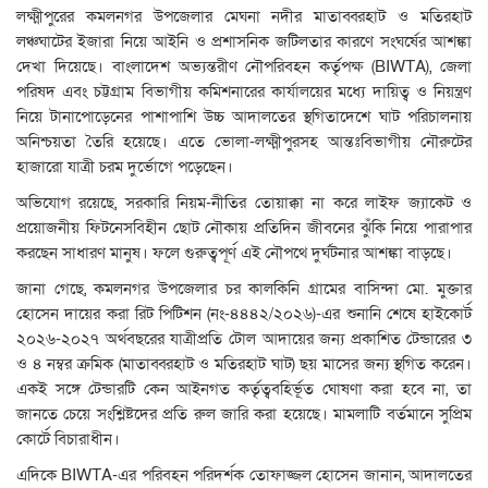
লক্ষ্মীপুরের কমলনগর উপজেলার মেঘনা নদীর মাতাব্বরহাট ও মতিরহাট
লঞ্চঘাটের ইজারা নিয়ে আইনি ও প্রশাসনিক জটিলতার কারণে সংঘর্ষের আশঙ্কা
দেখা দিয়েছে। বাংলাদেশ অভ্যন্তরীণ নৌপরিবহন কর্তৃপক্ষ (BIWTA), জেলা
পরিষদ এবং চট্টগ্রাম বিভাগীয় কমিশনারের কার্যালয়ের মধ্যে দায়িত্ব ও নিয়ন্ত্রণ
নিয়ে টানাপোড়েনের পাশাপাশি উচ্চ আদালতের স্থগিতাদেশে ঘাট পরিচালনায়
অনিশ্চয়তা তৈরি হয়েছে। এতে ভোলা-লক্ষ্মীপুরসহ আন্তঃবিভাগীয় নৌরুটের
হাজারো যাত্রী চরম দুর্ভোগে পড়েছেন।
অভিযোগ রয়েছে, সরকারি নিয়ম-নীতির তোয়াক্কা না করে লাইফ জ্যাকেট ও
প্রয়োজনীয় ফিটনেসবিহীন ছোট নৌকায় প্রতিদিন জীবনের ঝুঁকি নিয়ে পারাপার
করছেন সাধারণ মানুষ। ফলে গুরুত্বপূর্ণ এই নৌপথে দুর্ঘটনার আশঙ্কা বাড়ছে।
জানা গেছে, কমলনগর উপজেলার চর কালকিনি গ্রামের বাসিন্দা মো. মুক্তার
হোসেন দায়ের করা রিট পিটিশন (নং-৪৪৪২/২০২৬)-এর শুনানি শেষে হাইকোর্ট
২০২৬-২০২৭ অর্থবছরের যাত্রীপ্রতি টোল আদায়ের জন্য প্রকাশিত টেন্ডারের ৩
ও ৪ নম্বর ক্রমিক (মাতাব্বরহাট ও মতিরহাট ঘাট) ছয় মাসের জন্য স্থগিত করেন।
একই সঙ্গে টেন্ডারটি কেন আইনগত কর্তৃত্ববহির্ভূত ঘোষণা করা হবে না, তা
জানতে চেয়ে সংশ্লিষ্টদের প্রতি রুল জারি করা হয়েছে। মামলাটি বর্তমানে সুপ্রিম
কোর্টে বিচারাধীন।
এদিকে BIWTA-এর পরিবহন পরিদর্শক তোফাজ্জল হোসেন জানান, আদালতের