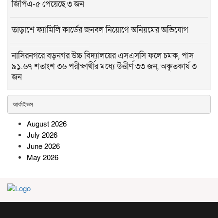
জিপিএ-৫ পেয়েছে ৩ জন
তাড়াশে ফ্যামিলি কার্ডের জনবল নিয়োগে অনিয়মের অভিযোগ
নাসিরনগরে বড়নগর উচ্চ বিদ্যালয়ের এসএসসি ফলে চমক, পাস
৯১.৬৭ শতাংশ ৩৬ পরীক্ষার্থীর মধ্যে উত্তীর্ণ ৩৩ জন, অকৃতকার্য ৩
জন
রামগতিতে এমপি বীথিকার বরাদ্দে শিক্ষা প্রতিষ্ঠানে ক্রীড়া সামগ্রী
আর্কাইভস
বিতরণ
August 2026
July 2026
দারিদ্র্যকে জয় করে গোল্ডেন এ প্লাস,
June 2026
ডাক্তার হতে চায় ফারজানা
May 2026
মহাদেবপুরে সরকারি লিজকৃত ১.৯২
একর খাসজমি দখলের অভিযোগ সংবাদ