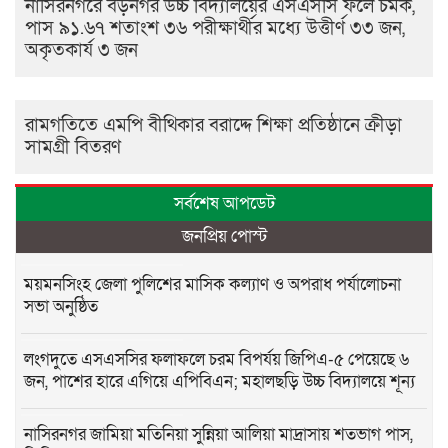
নাসিরনগরে বড়নগর উচ্চ বিদ্যালয়ের এসএসসি ফলে চমক,
পাস ৯১.৬৭ শতাংশ ৩৬ পরীক্ষার্থীর মধ্যে উত্তীর্ণ ৩৩ জন,
অকৃতকার্য ৩ জন
রামগতিতে এমপি বীথিকার বরাদ্দে শিক্ষা প্রতিষ্ঠানে ক্রীড়া
সামগ্রী বিতরণ
সর্বশেষ আপডেট
জনপ্রিয় পোস্ট
ময়মনসিংহ জেলা পুলিশের মাসিক কল্যাণ ও অপরাধ পর্যালোচনা
সভা অনুষ্ঠিত
লংগদুতে এসএসসির ফলাফলে চরম বিপর্যয় জিপিএ-৫ পেয়েছে ৬
জন, পাশের হারে এগিয়ে এপিবিএন; মহালছড়ি উচ্চ বিদ্যালয়ে শূন্য
নাসিরনগর জামিয়া মতিনিয়া সুন্নিয়া আলিয়া মাদ্রাসায় শতভাগ পাস,