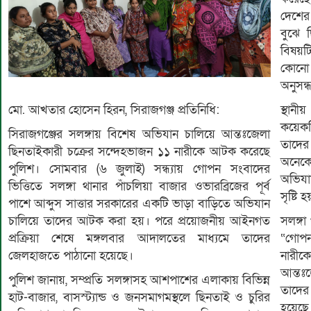
দেশের
বুঝে 
বিষয়টি
কোনো 
অনুসন্
মো. আখতার হোসেন হিরন, সিরাজগঞ্জ প্রতিনিধি:
স্থান
কয়েকদ
সিরাজগঞ্জের সলঙ্গায় বিশেষ অভিযান চালিয়ে আন্তঃজেলা
তাদে
ছিনতাইকারী চক্রের সন্দেহভাজন ১১ নারীকে আটক করেছে
অনেকে
পুলিশ। সোমবার (৬ জুলাই) সন্ধ্যায় গোপন সংবাদের
অভিযা
ভিত্তিতে সলঙ্গা থানার পাঁচলিয়া বাজার ওভারব্রিজের পূর্ব
সৃষ্টি 
পাশে আব্দুস সাত্তার সরকারের একটি ভাড়া বাড়িতে অভিযান
চালিয়ে তাদের আটক করা হয়। পরে প্রয়োজনীয় আইনগত
সলঙ্গা
প্রক্রিয়া শেষে মঙ্গলবার আদালতের মাধ্যমে তাদের
“গোপন
জেলহাজতে পাঠানো হয়েছে।
নারীক
আন্তঃ
পুলিশ জানায়, সম্প্রতি সলঙ্গাসহ আশপাশের এলাকায় বিভিন্ন
তাদের
হাট-বাজার, বাসস্ট্যান্ড ও জনসমাগমস্থলে ছিনতাই ও চুরির
হয়েছ