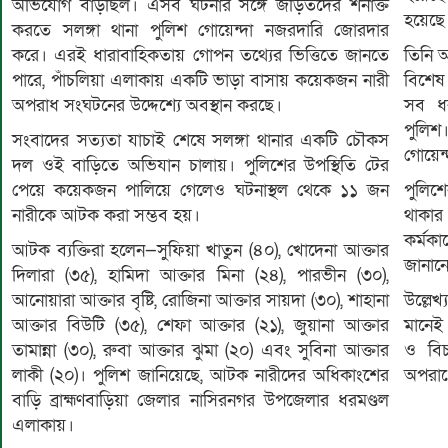
অভিযোগ বাড়ছিল। এসব ঘটনার সঙ্গে জড়িতদের শনাক্ত
হয়েছে
করতে সলঙ্গা থানা পুলিশ গোয়েন্দা নজরদারি জোরদার
করে। এরই ধারাবাহিকতায় গোপন তথ্যের ভিত্তিতে জানতে
তিনি 
পারে, পাঁচলিয়া এলাকায় একটি ভাড়া বাসায় কয়েকজন নারী
বিশেষ
অপরাধ সংঘটনের উদ্দেশ্যে অবস্থান করছে।
সব ধর
পুলিশ
সংবাদের সত্যতা যাচাই শেষে সলঙ্গা থানার একটি চৌকস
গোয়েন
দল ওই বাড়িতে অভিযান চালায়। পুলিশের উপস্থিতি টের
পেয়ে কয়েকজন পালিয়ে গেলেও ঘটনাস্থল থেকে ১১ জন
পুলিশ
নারীকে আটক করা সম্ভব হয়।
থাকার
কর্মক
আটক ব্যক্তিরা হলেন—সুফিয়া খাতুন (৪০), খোদেনা আক্তার
জানান
দিলারা (৩৫), হামিদা আক্তার মিনা (২৪), পারভীন (৩০),
আনোয়ারা আক্তার বৃষ্টি, রোজিনা আক্তার সায়দা (৩০), শাহানা
উল্লে
আক্তার বিউটি (৩৫), শেফা আক্তার (২১), জুয়ানা আক্তার
মানেই 
তামান্না (৩০), রুবা আক্তার ঝুমা (২০) এবং সুবিনা আক্তার
ও বিচ
লাকী (২০)। পুলিশ জানিয়েছে, আটক নারীদের অধিকাংশের
অপরাধে
বাড়ি ব্রাহ্মণবাড়িয়া জেলার নাসিরনগর উপজেলার ধরমণ্ডল
এলাকায়।