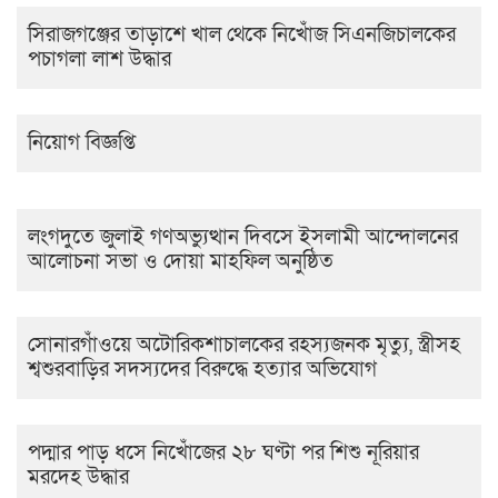
সিরাজগঞ্জের তাড়াশে খাল থেকে নিখোঁজ সিএনজিচালকের
পচাগলা লাশ উদ্ধার
নিয়োগ বিজ্ঞপ্তি
লংগদুতে জুলাই গণঅভ্যুত্থান দিবসে ইসলামী আন্দোলনের
আলোচনা সভা ও দোয়া মাহফিল অনুষ্ঠিত
সোনারগাঁওয়ে অটোরিকশাচালকের রহস্যজনক মৃত্যু, স্ত্রীসহ
শ্বশুরবাড়ির সদস্যদের বিরুদ্ধে হত্যার অভিযোগ
পদ্মার পাড় ধসে নিখোঁজের ২৮ ঘণ্টা পর শিশু নূরিয়ার
মরদেহ উদ্ধার