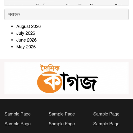
পদ্মার পাড় ধসে নিখোঁজের ২৮ ঘণ্টা পর শিশু নূরিয়ার মরদেহ উদ্ধার
আর্কাইভস
সিন্দুকছড়ি জোনের উদ্যোগে ৬ শতাধিক
August 2026
গাছের চারা রোপণ ও বিতরণ
July 2026
June 2026
May 2026
সীতাকুণ্ডে জুলাই গণঅভ্যুত্থান দিবস
উপলক্ষে বিএনপির বিজয় মিছিল ও
সমাবেশ
রামগতিতে প্রেমের সম্পর্কের পর ধর্ষণ
মামলা: নিরপেক্ষ তদন্তের দাবি
অভিযুক্তের পরিবারের
সোনারগাঁওয়ে বিশ্ব মাতৃদুগ্ধ সপ্তাহ
Sample Page
Sample Page
Sample Page
উপলক্ষে বর্ণাঢ্য র‍্যালি ও সচেতনতামূলক
Sample Page
Sample Page
Sample Page
কর্মসূচি