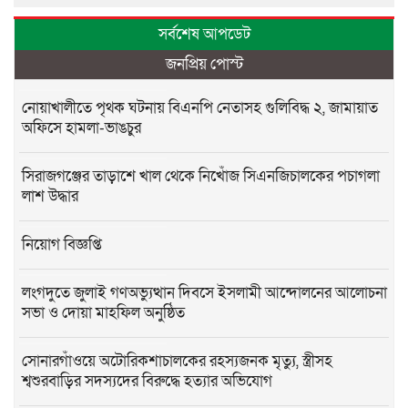
সর্বশেষ আপডেট
জনপ্রিয় পোস্ট
নোয়াখালীতে পৃথক ঘটনায় বিএনপি নেতাসহ গুলিবিদ্ধ ২, জামায়াত
অফিসে হামলা-ভাঙচুর
সিরাজগঞ্জের তাড়াশে খাল থেকে নিখোঁজ সিএনজিচালকের পচাগলা
লাশ উদ্ধার
নিয়োগ বিজ্ঞপ্তি
লংগদুতে জুলাই গণঅভ্যুত্থান দিবসে ইসলামী আন্দোলনের আলোচনা
সভা ও দোয়া মাহফিল অনুষ্ঠিত
সোনারগাঁওয়ে অটোরিকশাচালকের রহস্যজনক মৃত্যু, স্ত্রীসহ
শ্বশুরবাড়ির সদস্যদের বিরুদ্ধে হত্যার অভিযোগ