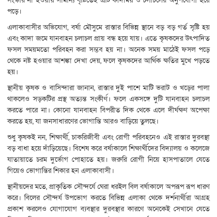
সংস্কার না হওয়ায় সামান্য বৃষ্টিতেই এটি কাদাময় ও চলাচলের অনুপযোগী হয়ে
পড়ে।
এলাকাবাসীর অভিযোগ, বর্ষা মৌসুমে রাস্তার বিভিন্ন স্থানে বড় বড় গর্ত সৃষ্টি হয়
এবং কাদা জমে যানবাহন চলাচল প্রায় বন্ধ হয়ে যায়। এতে কৃষকদের উৎপাদিত
ফসল সময়মতো পরিবহন করা সম্ভব হয় না। অনেক সময় মাঠেই ফসল পড়ে
থেকে নষ্ট হওয়ার আশঙ্কা দেখা দেয়, ফলে কৃষকদের আর্থিক ক্ষতির মুখে পড়তে
হয়।
স্থানীয় কৃষক ও বাসিন্দারা জানান, রাস্তার দুই পাশে মাটি ভরাট ও খড়ের পালা
থাকলেও সড়কটির প্রস্থ অত্যন্ত সংকীর্ণ। ফলে একসঙ্গে দুটি যানবাহন চলাচল
করতে পারে না। কোনো যানবাহন বিপরীত দিক থেকে এলে দীর্ঘক্ষণ অপেক্ষা
করতে হয়, যা জনসাধারণের ভোগান্তি আরও বাড়িয়ে তুলছে।
শুধু কৃষকই নন, শিক্ষার্থী, চাকরিজীবী এবং রোগী পরিবহনেও এই রাস্তার দুরবস্থা
বড় বাধা হয়ে দাঁড়িয়েছে। বিশেষ করে বর্ষাকালে শিক্ষার্থীদের বিদ্যালয় ও কলেজে
যাতায়াতে চরম দুর্ভোগ পোহাতে হয়। জরুরি রোগী নিয়ে হাসপাতালে যেতে
গিয়েও ভোগান্তির শিকার হন এলাকাবাসী।
স্থানীয়দের মতে, প্রাকৃতিক সৌন্দর্যে ঘেরা ধরইল বিল বর্ষাকালে অপরূপ রূপ ধারণ
করে। বিলের সৌন্দর্য উপভোগ করতে বিভিন্ন এলাকা থেকে দর্শনার্থীরা আগ্রহ
প্রকাশ করলেও যোগাযোগ ব্যবস্থার দুরবস্থার কারণে অনেকেই সেখানে যেতে